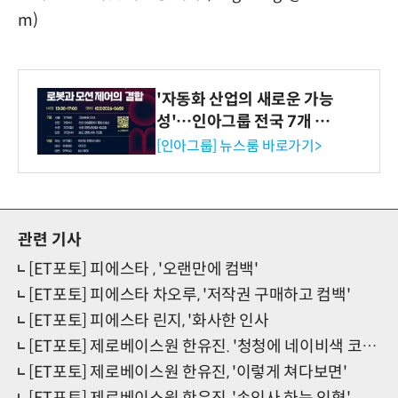
m)
'자동화 산업의 새로운 가능
성'…인아그룹 전국 7개 도
시 세미나 페어 개최
[인아그룹] 뉴스룸 바로가기>
관련 기사
[ET포토] 피에스타 , '오랜만에 컴백'
[ET포토] 피에스타 차오루, '저작권 구매하고 컴백'
[ET포토] 피에스타 린지, '화사한 인사
[ET포토] 제로베이스원 한유진. '청청에 네이비색 코트'
[ET포토] 제로베이스원 한유진, '이렇게 쳐다보면'