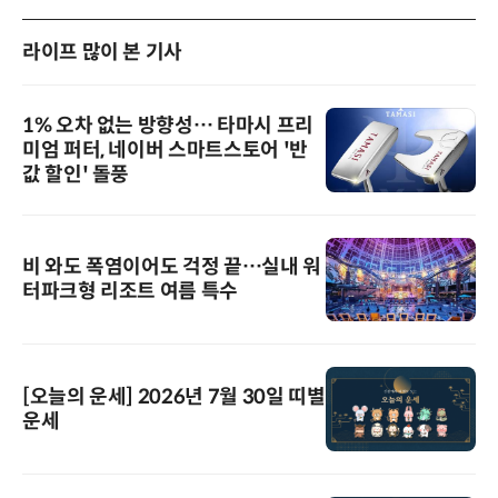
라이프 많이 본 기사
1% 오차 없는 방향성… 타마시 프리
미엄 퍼터, 네이버 스마트스토어 '반
값 할인' 돌풍
비 와도 폭염이어도 걱정 끝…실내 워
터파크형 리조트 여름 특수
[오늘의 운세] 2026년 7월 30일 띠별
운세