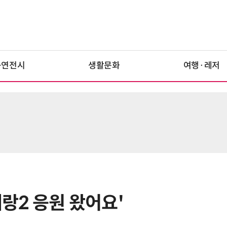
공연전시
생활문화
여행·레저
테랑2 응원 왔어요'