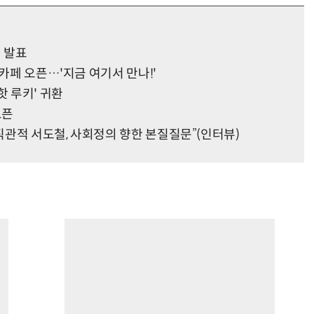
업 발표
마카페 오픈…'지금 여기서 만나!'
'핫 루키' 귀환
오픈
-직관적 서도철, 사회정의 향한 본질질문”(인터뷰)