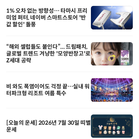
1% 오차 없는 방향성… 타마시 프리
미엄 퍼터, 네이버 스마트스토어 '반
값 할인' 돌풍
“해외 셀럽들도 붙인다”... 드림패치,
글로벌 트렌드 겨냥한 '모양반창고'로
Z세대 공략
비 와도 폭염이어도 걱정 끝…실내 워
터파크형 리조트 여름 특수
[오늘의 운세] 2026년 7월 30일 띠별
운세