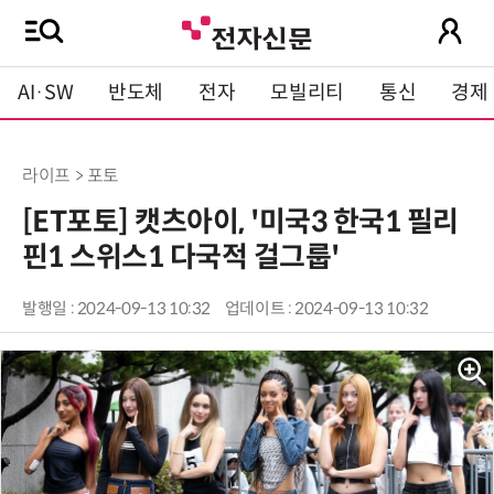
AI·SW
반도체
전자
모빌리티
통신
경제
라이프 > 포토
[ET포토] 캣츠아이, '미국3 한국1 필리
핀1 스위스1 다국적 걸그룹'
발행일 : 2024-09-13 10:32
업데이트 : 2024-09-13 10:32