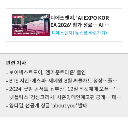
디에스앤지, 'AI EXPO KOR
EA 2026' 참가 성료… AI 전
생애주기 아우르는 통합 솔루
[디에스앤지] 뉴스룸 바로가기>
션 선봬 [영상]
관련 기사
보이넥스트도어, '엠카운트다운' 출연
BTS 지민·에스파·제베원, 8월 써클차트 정상…플레이브·프로미스나인 1위 두각
2024 '굿밤 콘서트 in 부산', 12일 티켓예매 오픈…'K팝→트롯' 해운대 파티 본격준비
넷플릭스 '경성크리처' 시즌2, 메인예고편 공개…'태상→호재, 그리고 채옥' 79년 인연 시작
양다일, 선공개 싱글 'about you' 발매