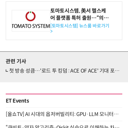
토마토시스템, 美서 헬스케
어 플랫폼 특허 출원…“의료
기관·보험사 공략”
[토마토시스템] 뉴스룸 바로가기
>
관련 기사
첫 방송 성큼…'로드 투 킹덤 : ACE OF ACE' 기대 포인트는?
ET Events
[올쇼TV] AI 시대의 옵저버빌리티: GPU·LLM 모니터링부터 AI 기반 장애 대응까지 (8/11 생방송)
“큐비트·양자 알고리즘·Qiskit 실습으로 이해하는 차세대 컴퓨팅” (8/28)