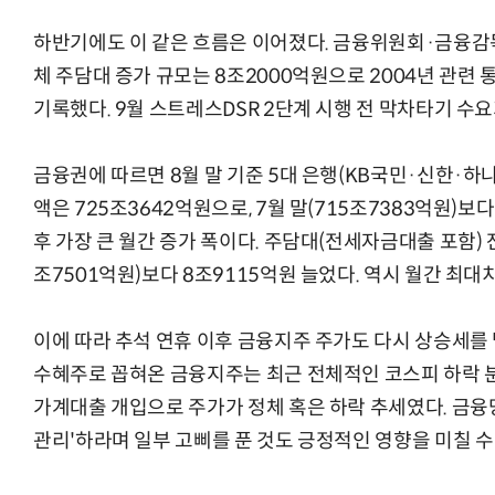
하반기에도 이 같은 흐름은 이어졌다.
금융위원회·금융감독
체
주담대 증가 규모는
8조2000억원으로
2004년 관련
기록했다. 9월 스트레스DSR 2단계 시행 전 막차타기 수
금융권에 따르면 8월 말 기준 5대 은행(
KB국민·신한·하
액은 725조3642억원으로, 7월 말(715조7383억원)보다
후 가장 큰 월간 증가 폭이다.
주담대(전세자금대출 포함) 잔액
조7501억원)보다 8조9115억원 늘었다. 역시 월간 최대
이에 따라 추석 연휴 이후 금융지주 주가도 다시 상승세를 
수혜주로 꼽혀온 금융지주는 최근 전체적인 코스피 하락 
가계대출 개입으로 주가가 정체 혹은 하락 추세였다. 금융
관리'하라며 일부 고삐를 푼 것도 긍정적인 영향을 미칠 수