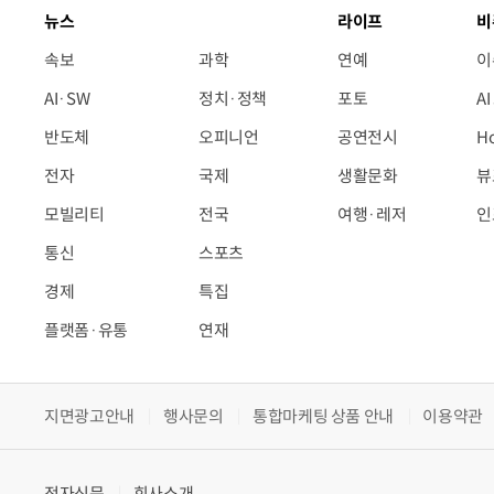
뉴스
라이프
비
속보
과학
연예
이
AI·SW
정치·정책
포토
A
반도체
오피니언
공연전시
H
전자
국제
생활문화
뷰
모빌리티
전국
여행·레저
인
통신
스포츠
경제
특집
플랫폼·유통
연재
지면광고안내
행사문의
통합마케팅 상품 안내
이용약관
전자신문
회사소개