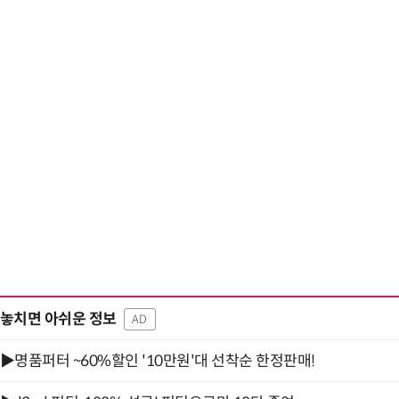
놓치면 아쉬운 정보
AD
▶명품퍼터 ~60%할인 '10만원'대 선착순 한정판매!