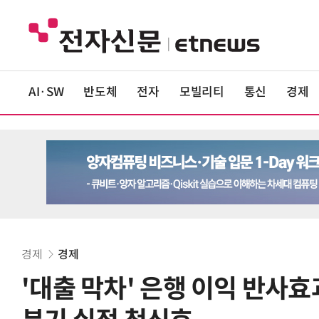
AI·SW
반도체
전자
모빌리티
통신
경제
경제
경제
'대출 막차' 은행 이익 반사효과