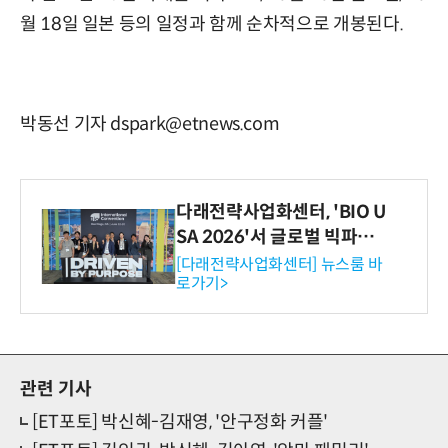
월 18일 일본 등의 일정과 함께 순차적으로 개봉된다.
박동선 기자 dspark@etnews.com
다래전략사업화센터, 'BIO U
SA 2026'서 글로벌 빅파마
와의 비즈니스 미팅 지원…K
[다래전략사업화센터] 뉴스룸 바
로가기>
-바이오 해외 진출 교두보 확
보
관련 기사
[ET포토] 박신혜-김재영, '안구정화 커플'