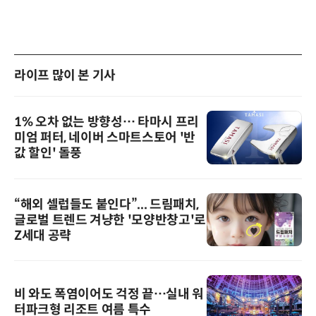
라이프 많이 본 기사
1% 오차 없는 방향성… 타마시 프리
미엄 퍼터, 네이버 스마트스토어 '반
값 할인' 돌풍
“해외 셀럽들도 붙인다”... 드림패치,
글로벌 트렌드 겨냥한 '모양반창고'로
Z세대 공략
비 와도 폭염이어도 걱정 끝…실내 워
터파크형 리조트 여름 특수