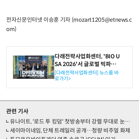
전자신문인터넷 이승훈 기자 (mozart1205@etnews.c
om)
다래전략사업화센터, 'BIO U
SA 2026'서 글로벌 빅파마
와의 비즈니스 미팅 지원…K
[다래전략사업화센터] 뉴스룸 바
로가기>
-바이오 해외 진출 교두보 확
보
관련 기사
유나이트, '로드 투 킹덤' 첫방송부터 강렬 무대로 눈도장
세이마이네임, 단체 트레일러 공개…청량 비주얼 화제