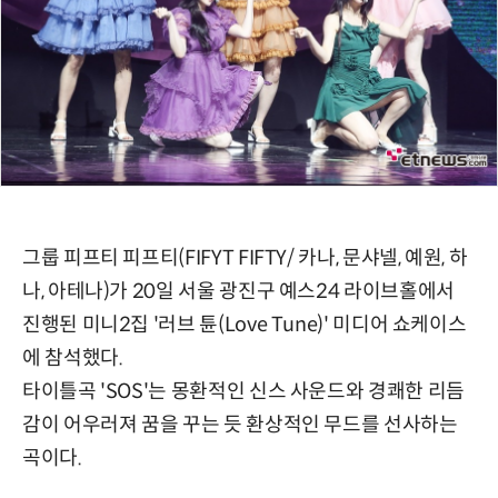
그룹 피프티 피프티(FIFYT FIFTY/ 카나, 문샤넬, 예원, 하
나, 아테나)가 20일 서울 광진구 예스24 라이브홀에서
진행된 미니2집 '러브 튠(Love Tune)' 미디어 쇼케이스
에 참석했다.
타이틀곡 'SOS'는 몽환적인 신스 사운드와 경쾌한 리듬
감이 어우러져 꿈을 꾸는 듯 환상적인 무드를 선사하는
곡이다.