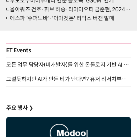
투모로우바이투게더 연준 솔로곡 'GGUM' 인기
올아워즈 건호·휘브 하승·티아이오티 금준현, 2024 '선물' 컬래버레이션
에스파 '슈퍼노바'·'아마겟돈' 리믹스 버전 발매
ET Events
모든 업무 담당자(비개발자)를 위한 온톨로지 기반 AI 지식체계 설계 1-day 워크숍 8월 20일 개최
그럴듯하지만 AI가 만든 티가 난다면? 유저 리서치부터 배포까지! (9/15)
주요 행사
❯