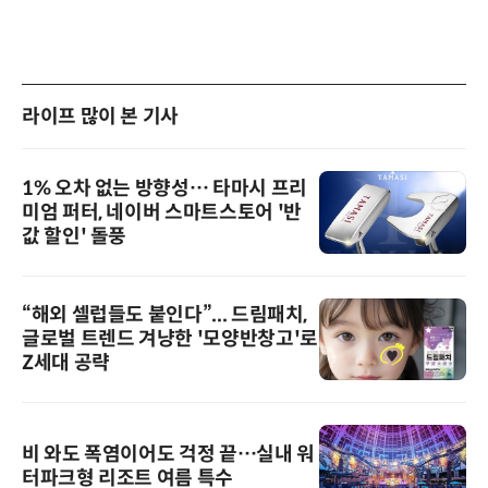
라이프 많이 본 기사
1% 오차 없는 방향성… 타마시 프리
미엄 퍼터, 네이버 스마트스토어 '반
값 할인' 돌풍
“해외 셀럽들도 붙인다”... 드림패치,
글로벌 트렌드 겨냥한 '모양반창고'로
Z세대 공략
비 와도 폭염이어도 걱정 끝…실내 워
터파크형 리조트 여름 특수