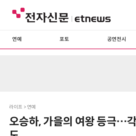
연예
포토
공연전시
라이프 > 연예
오승하, 가을의 여왕 등극…각
도