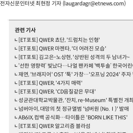
전자신문인터넷 최현정 기자 (laugardagr@etnews.com)
관련 기사
[ET포토] QWER 쵸단, '드럼치는 인형'
[ET포토] QWER 마젠타, '더 어려진 모습'
[ET포토] 김고은-노상현, '상반된 성격의 두 남녀가~
‘선한 영향력’ 빛났다…나얼 팬카페 ‘백투솔’ 한국
재연, '브래지어' OST '툭' 가창…'오프닝 2024' 주자
[ET포토] QWER, '4가지 매력'
[ET포토] QWER, 'CD음질같은 무대'
성균관대학교박물관, '잔치, re-Museum' 특별전 개
넘버아이, 대망의 첫 정규앨범 '넘버원 (No.Ⅰ)' 발매
AB6IX, 컴백 공식화…타이틀은 'BORN LIKE THIS'
[ET포토] QWER 알고리즘 블라섬