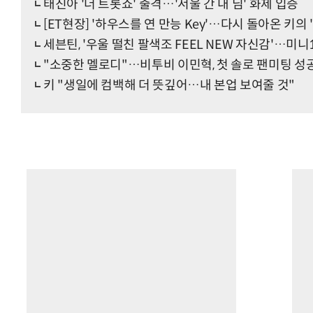
태진아 '더 트롯쇼' 출격…'서울 간 내 님' 화제 입증
[ET현장] '하우스를 연 만능 Key'…다시 돌아온 키의 
세븐틴, '우울 떨친 팔색조 FEEL NEW 자신감'…
"소중한 멜로디"…비투비 이민혁, 첫 솔로 팬미팅 성
키 "생일에 컴백해 더 뜻깊어…내 본업 보여줄 것"