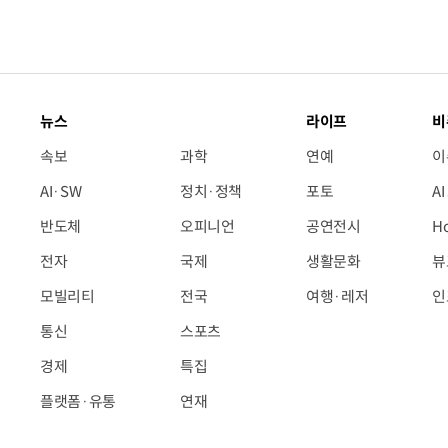
뉴스
라이프
비
속보
과학
연예
이
AI·SW
정치·정책
포토
A
반도체
오피니언
공연전시
H
전자
국제
생활문화
뷰
모빌리티
전국
여행·레저
인
통신
스포츠
경제
특집
플랫폼·유통
연재