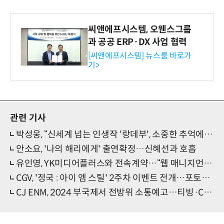
씨앤에프시스템, 오웬스그룹
과 공공 ERP·DX 사업 협력
[씨앤에프시스템] 뉴스룸 바로가
기>
관련 기사
박성웅, “신세계 넘는 인생작 '랑데부', 소중한 추억에 감사”(종연 소감)
안소요, '나의 해리에게' 출연확정…신혜선과 호흡
유인영, YK미디어플러스와 전속계약…“웹 매니지먼트 인연, 전폭지원 약속”
CGV, '정국 : 아이 엠 스틸' 2주차 이벤트 전개…포토카드 등 선착증정
CJ ENM, 2024 부국제서 전방위 소통예고…티빙·CGV 연계 상영, 포럼 등 추진