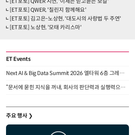
[ET포토] QWER 시연, '이제는 믿고듣는 보컬'
[ET포토] QWER, '칠린지 함께해요'
[ET포토] 김고은-노상현, '대도시의 사랑법 두 주연'
[ET포토] 노상현, '모태 카리스마'
ET Events
Next AI & Big Data Summit 2026 엘타워 6층 그레이스홀 개최 (9/18)
“문서에 묻힌 지식을 꺼내, 회사의 판단력과 실행력으로 바꾸다” (8/20)
주요 행사
❯