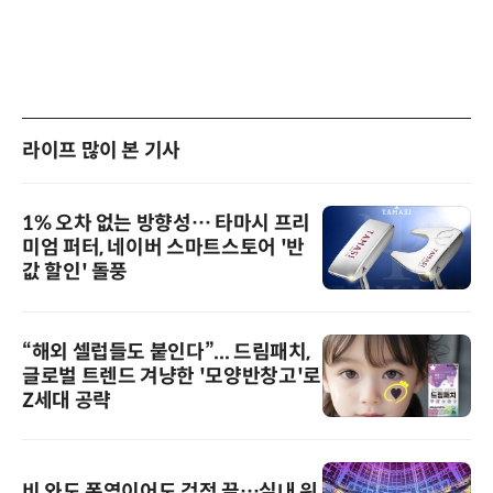
라이프 많이 본 기사
1% 오차 없는 방향성… 타마시 프리
미엄 퍼터, 네이버 스마트스토어 '반
값 할인' 돌풍
“해외 셀럽들도 붙인다”... 드림패치,
글로벌 트렌드 겨냥한 '모양반창고'로
Z세대 공략
비 와도 폭염이어도 걱정 끝…실내 워