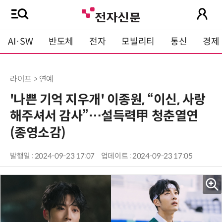
AI·SW
반도체
전자
모빌리티
통신
경제
라이프 > 연예
'나쁜 기억 지우개' 이종원, “이신, 사랑
해주셔서 감사”…설득력甲 청춘열연
(종영소감)
발행일 : 2024-09-23 17:07
업데이트 : 2024-09-23 17:05