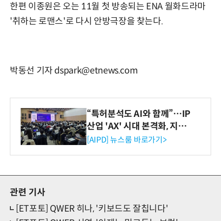
한편 이종원은 오는 11월 첫 방송되는 ENA 월화드라마
'취하는 로맨스'로 다시 안방극장을 찾는다.
박동선 기자 dspark@etnews.com
“특허분석도 AI와 함께”…IP
산업 'AX' 시대 본격화, 지식
재산처 1호 AI IP데이터분석
[AIPD] 뉴스룸 바로가기>
사 탄생
관련 기사
[ET포토] QWER 히나, '키보드도 잘칩니다'