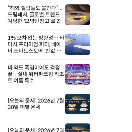
“해외 셀럽들도 붙인다”...
드림패치, 글로벌 트렌드
겨냥한 '모양반창고'로 Z세
대 공략
1% 오차 없는 방향성… 타
마시 프리미엄 퍼터, 네이
버 스마트스토어 '반값 할
인' 돌풍
비 와도 폭염이어도 걱정
끝…실내 워터파크형 리조
트 여름 특수
[오늘의 운세] 2026년 7월
30일 띠별 운세
[오늘의 운세] 2026년 7월