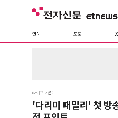
연예
포토
라이프 > 연예
'다리미 패밀리' 첫 방
전 포인트