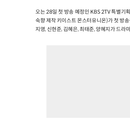
오는 28일 첫 방송 예정인 KBS 2TV 특별
숙향 제작 키이스트 몬스터유니온)가 첫 방송을
지영, 신현준, 김혜은, 최태준, 양혜지가 드라