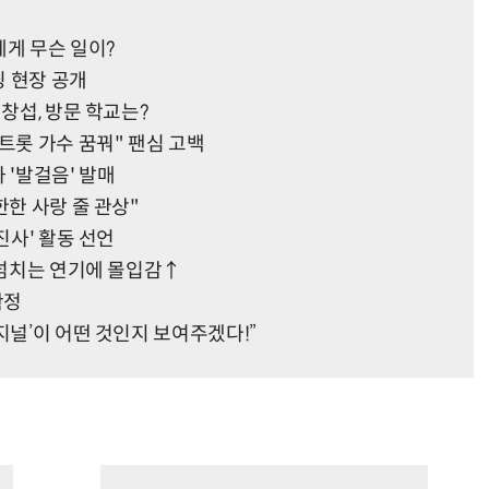
에게 무슨 일이?
딩 현장 공개
이창섭, 방문 학교는?
트롯 가수 꿈꿔" 팬심 고백
 '발걸음' 발매
한한 사랑 줄 관상"
진사' 활동 선언
 넘치는 연기에 몰입감↑
확정
지널’이 어떤 것인지 보여주겠다!”