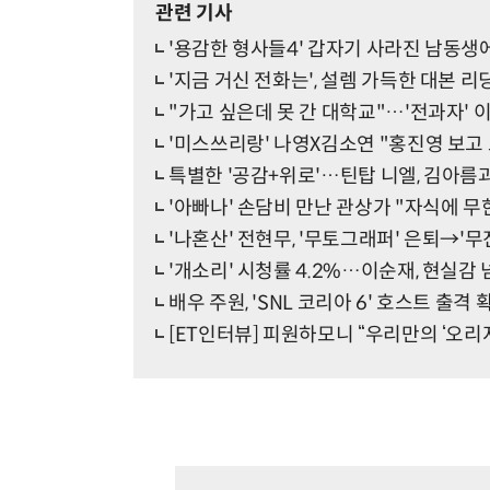
관련 기사
'용감한 형사들4' 갑자기 사라진 남동생
'지금 거신 전화는', 설렘 가득한 대본 리
"가고 싶은데 못 간 대학교"…'전과자' 
'미스쓰리랑' 나영X김소연 "홍진영 보고 
특별한 '공감+위로'…틴탑 니엘, 김아름과
'아빠나' 손담비 만난 관상가 "자식에 무
'나혼산' 전현무, '무토그래퍼' 은퇴→'무
'개소리' 시청률 4.2%…이순재, 현실감
배우 주원, 'SNL 코리아 6' 호스트 출격 
[ET인터뷰] 피원하모니 “우리만의 ‘오리