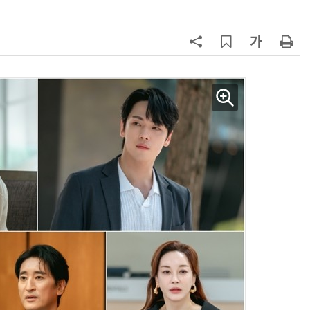
양자컴퓨팅 비즈니스·기술 입문 1-Day 워크샵 - 큐비트·양자 알고리듬·Qiskit 실습으로 이해하는 차세대
업무 자동화 위한 AI ‘세컨드 브레인’ 만들기 1-day 워크숍 - LLM Wiki 