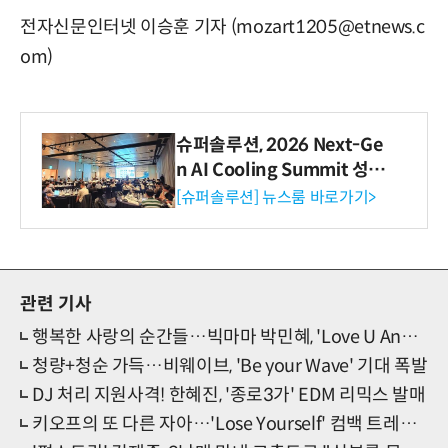
전자신문인터넷 이승훈 기자 (mozart1205@etnews.c
om)
슈퍼솔루션, 2026 Next-Ge
n AI Cooling Summit 성황
리 성료
[슈퍼솔루션] 뉴스룸 바로가기>
관련 기사
행복한 사랑의 순간들…빅마마 박민혜, 'Love U Angel' 발매
청량+청순 가득…비웨이브, 'Be your Wave' 기대 폭발
DJ 처리 지원사격! 한혜진, '종로3가' EDM 리믹스 발매
키오프의 또 다른 자아…'Lose Yourself' 컴백 트레일러