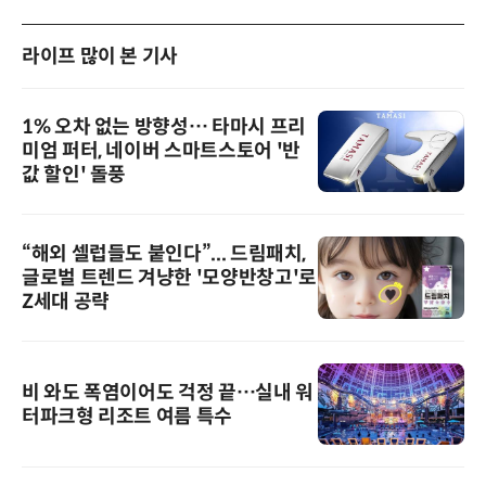
라이프 많이 본 기사
1% 오차 없는 방향성… 타마시 프리
미엄 퍼터, 네이버 스마트스토어 '반
값 할인' 돌풍
“해외 셀럽들도 붙인다”... 드림패치,
글로벌 트렌드 겨냥한 '모양반창고'로
Z세대 공략
비 와도 폭염이어도 걱정 끝…실내 워
터파크형 리조트 여름 특수