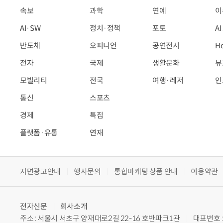
속보
과학
연예
이
AI·SW
정치·정책
포토
A
반도체
오피니언
공연전시
H
전자
국제
생활문화
뷰
모빌리티
전국
여행·레저
인
통신
스포츠
경제
특집
플랫폼·유통
연재
지면광고안내
행사문의
통합마케팅 상품 안내
이용약관
전자신문
회사소개
주소 : 서울시 서초구 양재대로2길 22-16 호반파크1관
대표번호 : 