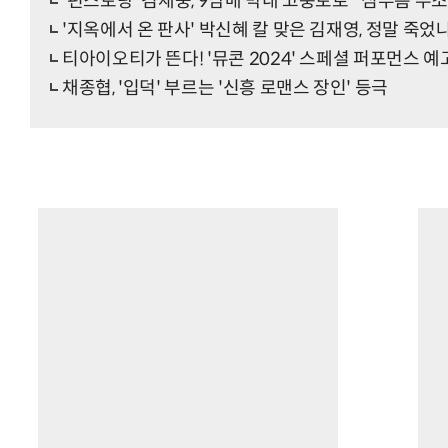
'편스토랑' 김재중, 9남매 막내 고충토로 "심부름 무
'지옥에서 온 판사' 박신혜 칼 맞은 김재영, 정말 죽었나
티아이오티가 뜬다! '뮤콘 2024' 스페셜 퍼포먼스 예
채종협, '입덕' 부르는 '신흥 로맨스 장인' 등극