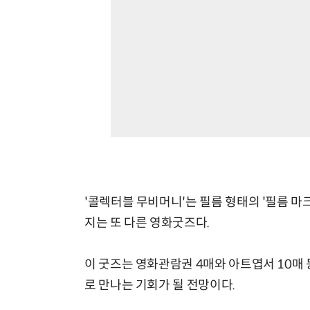
'콜렉터블 무비머니'는 필름 형태의 '필름 마크', 지
지는 또 다른 영화굿즈다.
이 굿즈는 영화관람권 4매와 아트엽서 10매
로 만나는 기회가 될 전망이다.