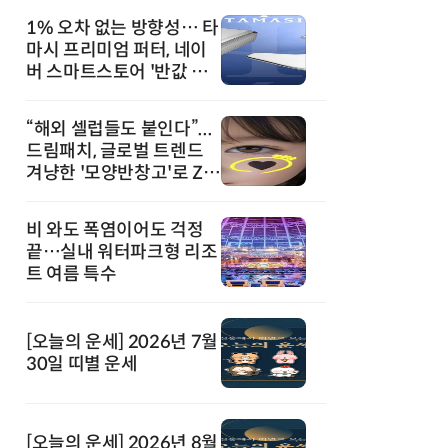
1% 오차 없는 방향성… 타
마시 프리미엄 퍼터, 네이
버 스마트스토어 '반값 할
인' 돌풍
“해외 셀럽들도 붙인다”...
드림패치, 글로벌 트렌드
겨냥한 '모양반창고'로 Z세
대 공략
비 와도 폭염이어도 걱정
끝…실내 워터파크형 리조
트 여름 특수
[오늘의 운세] 2026년 7월
30일 띠별 운세
[오늘의 운세] 2026년 8월