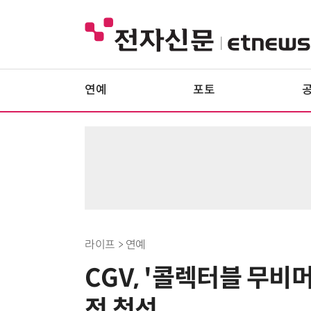
연예
포토
라이프 > 연예
CGV, '콜렉터블 무비
전 첫선