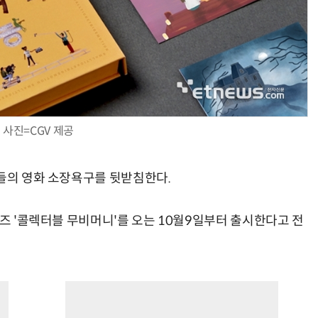
사진=CGV 제공
객들의 영화 소장욕구를 뒷받침한다.
굿즈 '콜렉터블 무비머니'를 오는 10월9일부터 출시한다고 전