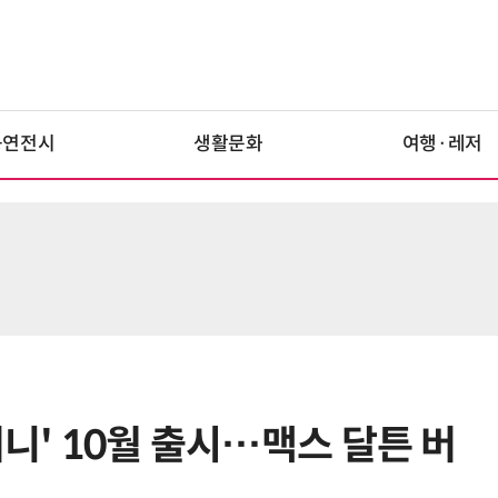
공연전시
생활문화
여행·레저
머니' 10월 출시…맥스 달튼 버