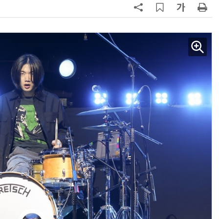
AI Native Enterprise를 지원하는 AI Ready Data 플랫폼 활용 전략
AI 시대의 옵저버빌리티: GPU·LLM 모니터링부터 AI 기반 장애 대응까지