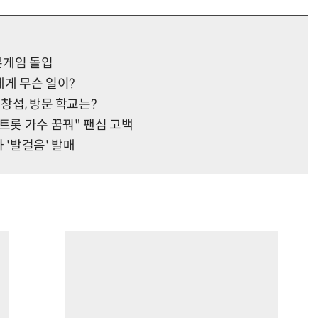
 본게임 돌입
에게 무슨 일이?
이창섭, 방문 학교는?
트롯 가수 꿈꿔" 팬심 고백
 '발걸음' 발매