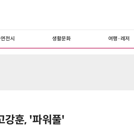
공연전시
생활문화
여행·레저
고강훈, '파워풀'