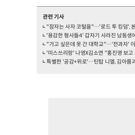
관련 기사
"잠자는 사자 코털을"…'로드 투 킹덤',
'용감한 형사들4' 갑자기 사라진 남동생
"가고 싶은데 못 간 대학교"…'전과자' 
'미스쓰리랑' 나영X김소연 "홍진영 보고 
특별한 '공감+위로'…틴탑 니엘, 김아름과