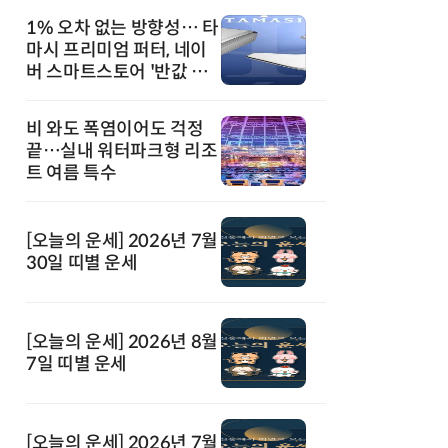
1% 오차 없는 방향성… 타
마시 프리미엄 퍼터, 네이
버 스마트스토어 '반값 할
인' 돌풍
비 와도 폭염이어도 걱정
끝…실내 워터파크형 리조
트 여름 특수
[오늘의 운세] 2026년 7월
30일 띠별 운세
[오늘의 운세] 2026년 8월
7일 띠별 운세
[오늘의 운세] 2026년 7월