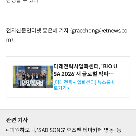
감상할 수 있다.
전자신문인터넷 홍은혜 기자 (gracehong@etnews.co
m)
다래전략사업화센터, 'BIO U
SA 2026'서 글로벌 빅파마
와의 비즈니스 미팅 지원…K
[다래전략사업화센터] 뉴스룸 바
로가기>
-바이오 해외 진출 교두보 확
보
관련 기사
피원하모니, 'SAD SONG' 후즈팬 테마카페 명동·동대문점 동시 오픈