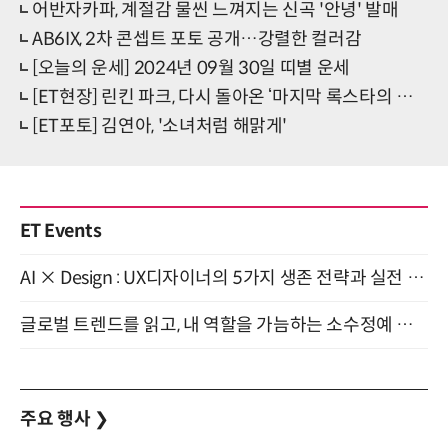
어반자카파, 계절감 물씬 느껴지는 신곡 '안녕' 발매
AB6IX, 2차 콘셉트 포토 공개…강렬한 컬러감
[오늘의 운세] 2024년 09월 30일 띠별 운세
[ET현장] 린킨 파크, 다시 돌아온 ‘마지막 록스타의 축복’
[ET포토] 김연아, '소녀처럼 해맑게'
ET Events
AI × Design : UX디자이너의 5가지 생존 전략과 실전 대응 8월 28일 개최
글로벌 트렌드를 읽고, 내 역할을 가늠하는 소수정예 실습 워크숍 (8/28)
주요 행사
❯