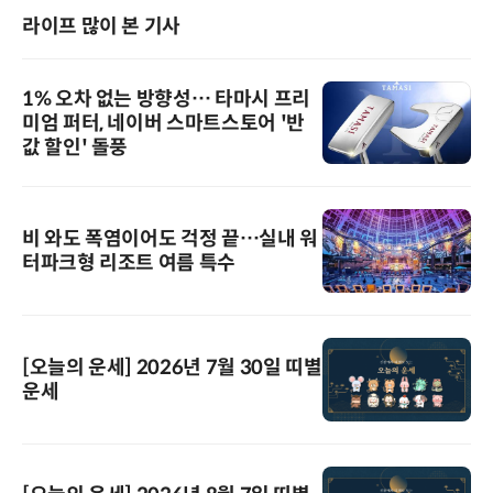
라이프 많이 본 기사
1% 오차 없는 방향성… 타마시 프리
미엄 퍼터, 네이버 스마트스토어 '반
값 할인' 돌풍
비 와도 폭염이어도 걱정 끝…실내 워
터파크형 리조트 여름 특수
[오늘의 운세] 2026년 7월 30일 띠별
운세