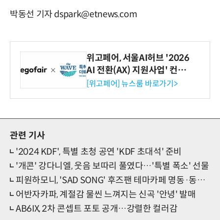
박동선 기자 dspark@etnews.com
위고페어, 서울AI허브 '2026
AI 전환(AX) 지원사업' 컨소
시엄 선정
[위고페어] 뉴스룸 바로가기>
관련 기사
'2024 KDF', 특별 초청 공연 'KDF 초대석' 준비
'개콘' 강다니엘, 웃음 보따리 풀였다…'특별 폭소' 선물
피원하모니, 'SAD SONG' 후즈팬 테마카페 명동·동대문점 동시 오픈
어반자카파, 계절감 물씬 느껴지는 신곡 '안녕' 발매
AB6IX, 2차 콘셉트 포토 공개…강렬한 컬러감