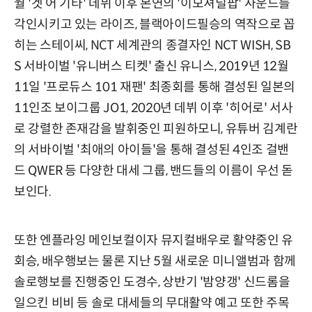
월 '겟 어 기타' 데뷔 이후 본연의 '이모셔널팝' 사운드를
각인시키고 있는 라이즈, 블랙아이드필승의 역작으로 꼽
히는 스테이씨, NCT 세계관의 종결자인 NCT WISH, SB
S 서바이벌 '유니버스 티켓' 출신 유니스, 2019년 12월
11일 '프로듀스 101 재팬' 최종회를 통해 결성된 일본의
11인조 보이그룹 JO1, 2020년 데뷔 이후 '히어로' 서사
로 강렬한 존재감을 발휘중인 피원하모니, 유튜버 김계란
의 서바이벌 '최애의 아이들'을 통해 결성된 4인조 걸밴
드 QWER 등 다양한 대세 그룹, 밴드들의 이름이 우선 돋
보인다.
또한 엔플라잉 메인보컬이자 뮤지컬배우로 활약중인 유
회승, 배우행보는 물론 지난 5월 새로운 미니앨범과 함께
솔로행보를 진행중인 도경수, 상반기 '밤양갱' 신드롬을
일으킨 비비 등 솔로 대세들의 무대활약 예고 또한 주목