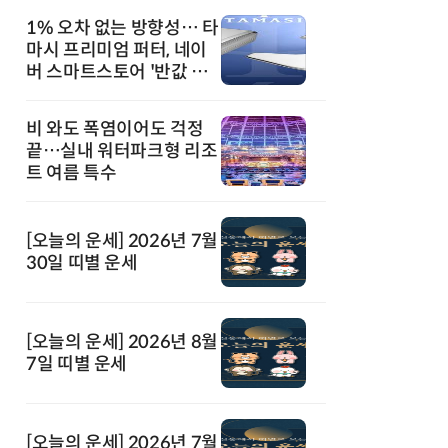
1% 오차 없는 방향성… 타
마시 프리미엄 퍼터, 네이
버 스마트스토어 '반값 할
인' 돌풍
비 와도 폭염이어도 걱정
끝…실내 워터파크형 리조
트 여름 특수
[오늘의 운세] 2026년 7월
30일 띠별 운세
[오늘의 운세] 2026년 8월
7일 띠별 운세
[오늘의 운세] 2026년 7월