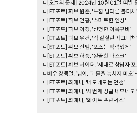
[오늘의 운세] 2024년 10월 01일 띠별
[ET포토] 휘브 원준, '느낌 남다른 볼터치
[ET포토] 휘브 인홍, '스마트한 인상'
[ET포토] 휘브 이정, '선명한 이목규비'
[ET포토] 휘브 유건, '각 잘살린 시그니처
[ET포토] 휘브 진범, '포즈는 박력있게'
[ET포토] 휘브 하승, '깔끔한 마스크'
[ET포토] 휘브 제이더, '제대로 상남자 포
배우 장동열, '님아, 그 홀을 놓치지 마오’
[ET포토] 최예나, '네모네모는 인생'
[ET포토] 최예나, '세번째 싱글 네모네모 
[ET포토] 최예나, '화이트 프린세스'