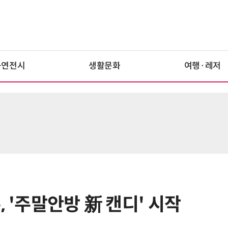
공연전시
생활문화
여행·레저
, '주말안방 新 캔디' 시작