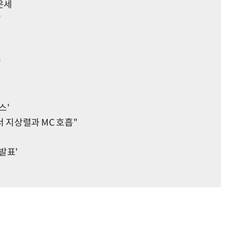
 운세
'
'
스'
서 지상렬과 MC 호흡"
발표'