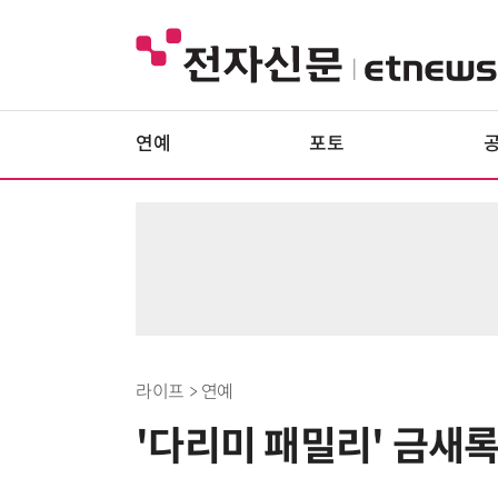
연예
포토
라이프 > 연예
'다리미 패밀리' 금새록