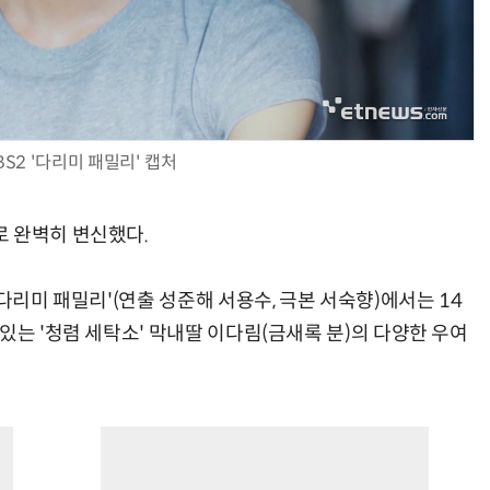
BS2 '다리미 패밀리' 캡처
 완벽히 변신했다.
다리미 패밀리'(연출 성준해 서용수, 극본 서숙향)에서는 14
있는 '청렴 세탁소' 막내딸 이다림(금새록 분)의 다양한 우여