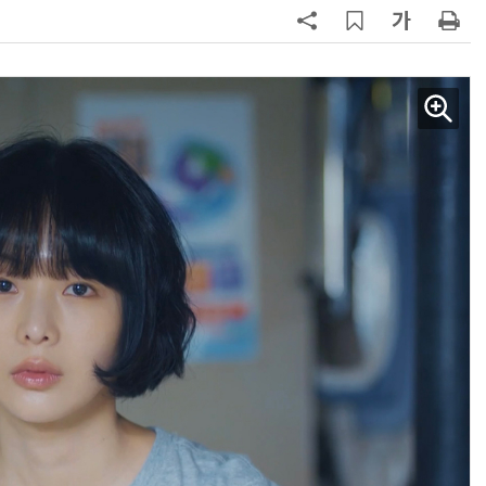
AI Native Enterprise를 지원하는 AI Ready Data 플랫폼 활용 전략
AI 시대의 옵저버빌리티: GPU·LLM 모니터링부터 AI 기반 장애 대응까지