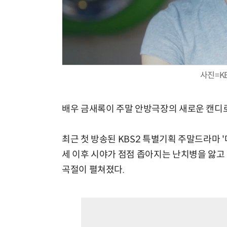
사진=K
배우 금새록이 주말 안방극장의 새로운 캔디로
최근 첫 방송된 KBS2 특별기획 주말드라마 '
세 이후 시야가 점점 좁아지는 난치병을 앓고 
곡절이 펼쳐졌다.