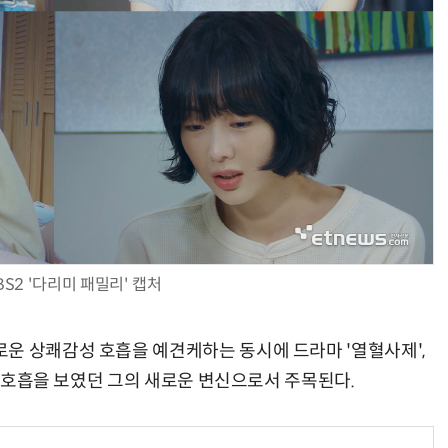
BS2 '다리미 패밀리' 캡처
운 상쾌감성 호흡을 예견케하는 동시에 드라마 '열혈사제',
캐릭터호흡을 보였던 그의 새로운 변신으로서 주목된다.