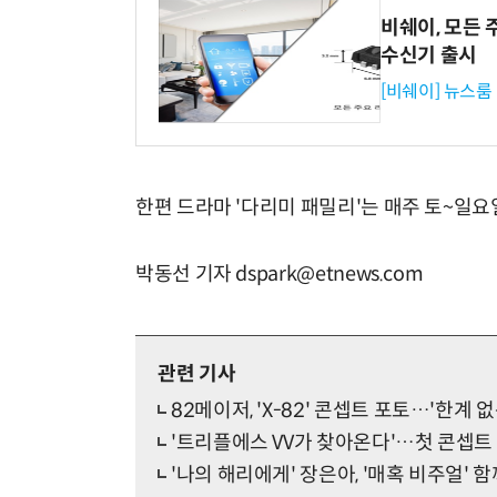
비쉐이, 모든 
수신기 출시
[비쉐이] 뉴스룸
한편 드라마 '다리미 패밀리'는 매주 토~일요일
박동선 기자 dspark@etnews.com
관련 기사
82메이저, 'X-82' 콘셉트 포토…'한계 
'트리플에스 VV가 찾아온다'…첫 콘셉트 
'나의 해리에게' 장은아, '매혹 비주얼' 함