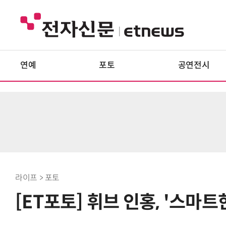
연예
포토
공연전시
라이프 > 포토
[ET포토] 휘브 인홍, '스마트