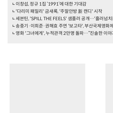
이창섭, 정규 1집 ‘1991’에 대한 기대감
'다리미 패밀리' 금새록, '주말안방 新 캔디' 시작
세븐틴, 'SPILL THE FEELS' 샘플러 공개…'흘러넘치
송중기·이희준·권해효 주연 '보고타', 부산국제영화
영화 '그녀에게', 누적관객 2만명 돌파…“진솔한 이야기