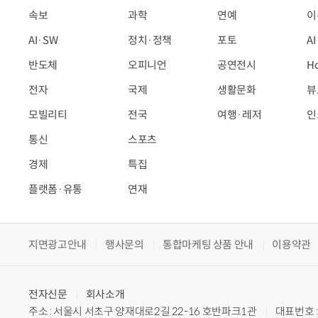
속보
과학
연예
이
AI·SW
정치·정책
포토
A
반도체
오피니언
공연전시
H
전자
국제
생활문화
뷰
모빌리티
전국
여행·레저
인
통신
스포츠
경제
특집
플랫폼·유통
연재
지면광고안내
행사문의
통합마케팅 상품 안내
이용약관
전자신문
회사소개
주소 : 서울시 서초구 양재대로2길 22-16 호반파크1관
대표번호 : 