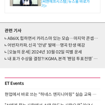
[씨앤에프시스템] 뉴스룸 바로가
기>
관련 기사
AB6IX, 힙하면서 카리스마 있는 모습…마지막 콘셉트 포토 공개
어반자카파, 신곡 '안녕' 발매…명곡 탄생 예감
[오늘의 운세] 2024년 10월 02일 띠별 운세
내 표가 수상을 결정?! KGMA, 본격 ‘팬덤 투표전쟁’ 예고
ET Events
현업에서 바로 쓰는 "하네스 엔지니어링" 실습 교육 워크숍 8월 20일 개최