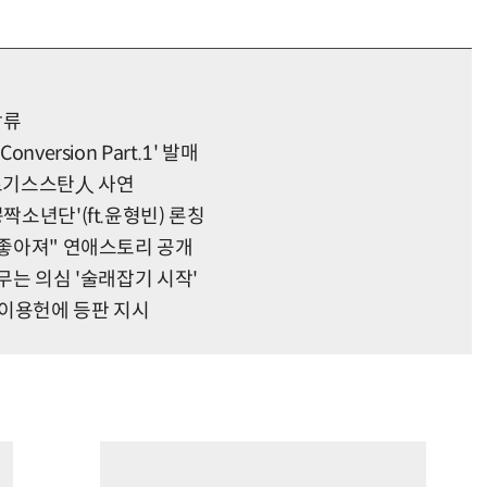
합류
version Part.1' 발매
키르기스스탄人 사연
짝소년단'(ft.윤형빈) 론칭
 좋아져" 연애스토리 공개
무는 의심 '술래잡기 시작'
…이용헌에 등판 지시