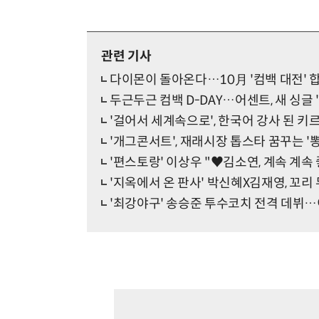
관련 기사
다이몬이 돌아온다…10月 '컴백 대전' 
두근두근 컴백 D-DAY…어센트, 새 싱글 'Con
'걸어서 세계속으로', 한국어 강사 된 
'개그콘서트', 재래시장 톱스타 꿈꾸는 '뽕
'편스토랑' 이상우 "♥김소연, 계속 계속
'지옥에서 온 판사' 박신혜X김재영, 꼬리 
'최강야구' 송승준 투수코치 전격 데뷔