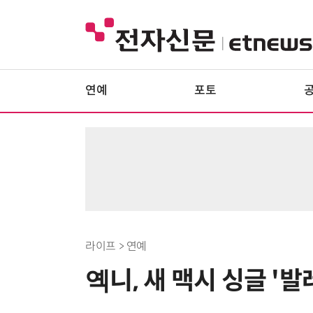
연예
포토
라이프 > 연예
옉니, 새 맥시 싱글 '발