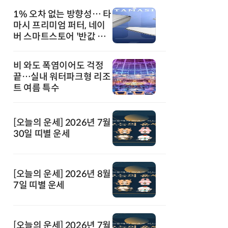
1% 오차 없는 방향성… 타
마시 프리미엄 퍼터, 네이
버 스마트스토어 '반값 할
인' 돌풍
비 와도 폭염이어도 걱정
끝…실내 워터파크형 리조
트 여름 특수
[오늘의 운세] 2026년 7월
30일 띠별 운세
[오늘의 운세] 2026년 8월
7일 띠별 운세
[오늘의 운세] 2026년 7월