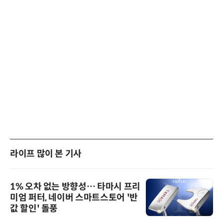
라이프 많이 본 기사
1% 오차 없는 방향성… 타마시 프리
미엄 퍼터, 네이버 스마트스토어 '반
값 할인' 돌풍