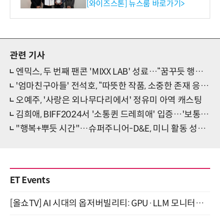
증 최고 등급 수여
[와이즈스톤] 뉴스룸 바로가기>
관련 기사
엔믹스, 두 번째 팬콘 'MIXX LAB' 성료…“꿈꾸듯 행복한 시간”
'엄마친구아들' 전석호, “따뜻한 작품, 소중한 존재 응원”(종영소감)
오예주, '사랑은 외나무다리에서' 정유미 아역 캐스팅
김희애, BIFF2024서 '소통퀸 드레희애' 입증…'보통의 가족' GV 등 성료
"행복+뿌듯 시간"…슈퍼주니어-D&E, 미니 활동 성황리 마무리
ET Events
[올쇼TV] AI 시대의 옵저버빌리티: GPU·LLM 모니터링부터 AI 기반 장애 대응까지 (8/11 생방송)