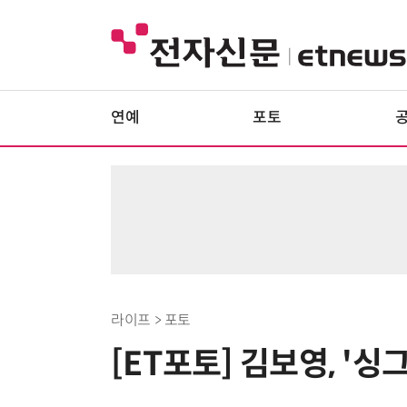
연예
포토
라이프 > 포토
[ET포토] 김보영, '싱