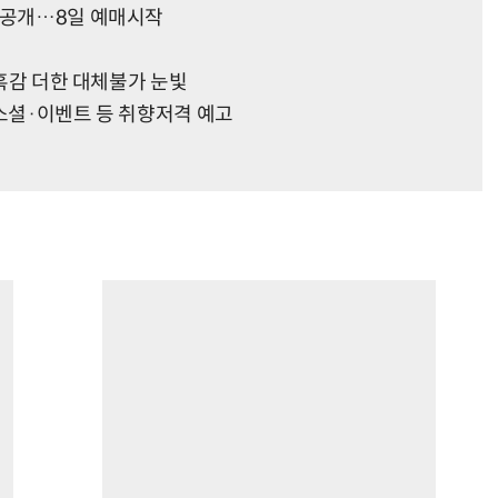
드 공개…8일 예매시작
매혹감 더한 대체불가 눈빛
·소셜·이벤트 등 취향저격 예고