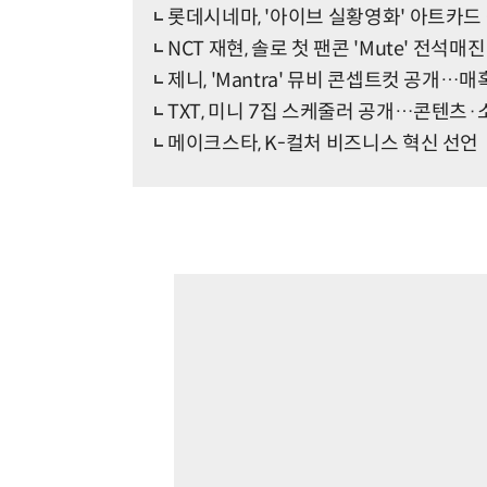
롯데시네마, '아이브 실황영화' 아트카
NCT 재현, 솔로 첫 팬콘 'Mute' 전석매진
제니, 'Mantra' 뮤비 콘셉트컷 공개…
TXT, 미니 7집 스케줄러 공개…콘텐츠
메이크스타, K-컬처 비즈니스 혁신 선언