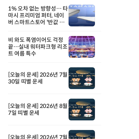
1% 오차 없는 방향성… 타
마시 프리미엄 퍼터, 네이
버 스마트스토어 '반값 할
인' 돌풍
비 와도 폭염이어도 걱정
끝…실내 워터파크형 리조
트 여름 특수
[오늘의 운세] 2026년 7월
30일 띠별 운세
[오늘의 운세] 2026년 8월
7일 띠별 운세
[오늘의 운세] 2026년 7월