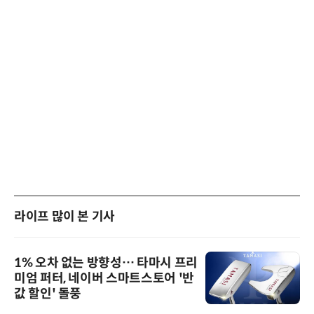
라이프 많이 본 기사
1% 오차 없는 방향성… 타마시 프리
미엄 퍼터, 네이버 스마트스토어 '반
값 할인' 돌풍