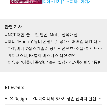
생애주기 아우르는 통합 솔루
[디에스앤지] 뉴스룸 바로가기>
션 선봬 [영상]
관련 기사
NCT 재현, 솔로 첫 팬콘 'Mute' 전석매진
제니, 'Mantra' 뮤비 콘셉트컷 공개…매혹감 더한 대체불가 눈빛
TXT, 미니 7집 스케줄러 공개…콘텐츠·소셜·이벤트 등 취향저격 예고
메이크스타, K-컬처 비즈니스 혁신 선언
이유준, '아들이 죽었다' 출연 확정…'팔색조 배우' 등판
ET Events
AI × Design : UX디자이너의 5가지 생존 전략과 실전 대응 8월 28일 개최