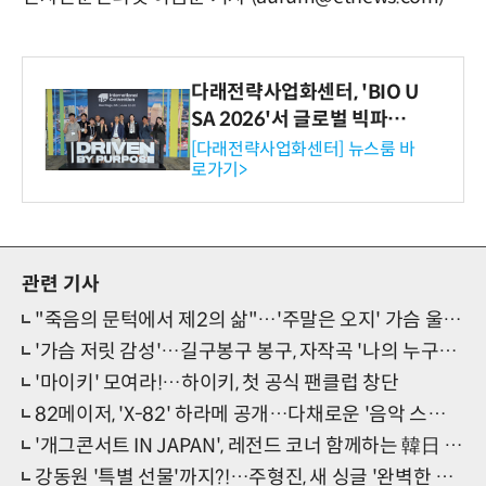
다래전략사업화센터, 'BIO U
SA 2026'서 글로벌 빅파마
와의 비즈니스 미팅 지원…K
[다래전략사업화센터] 뉴스룸 바
로가기>
-바이오 해외 진출 교두보 확
보
관련 기사
"죽음의 문턱에서 제2의 삶"…'주말은 오지' 가슴 울린 고백
'가슴 저릿 감성'…길구봉구 봉구, 자작곡 '나의 누구에게' 발매
'마이키' 모여라!…하이키, 첫 공식 팬클럽 창단
82메이저, 'X-82' 하라메 공개…다채로운 '음악 스펙트럼'
'개그콘서트 IN JAPAN', 레전드 코너 함께하는 韓日 '웃음 대축제'
강동원 '특별 선물'까지?!…주형진, 새 싱글 '완벽한 하루' 발매