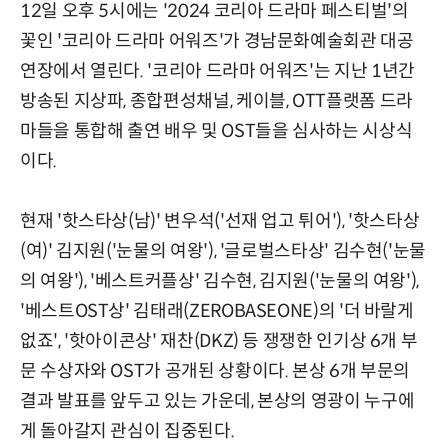
12일 오후 5시에는 '2024 코리아 드라마 페스티벌'의
꽃인 '코리아 드라마 어워즈'가 경남문화예술회관 대공
연장에서 열린다. '코리아 드라마 어워즈'는 지난 1년간
방송된 지상파, 종합편성채널, 케이블, OTT플랫폼 드라
마들을 통합해 출연 배우 및 OST들을 심사하는 시상식
이다.
현재 '핫스타상(남)' 변우석('선재 업고 튀어'), '핫스타상
(여)' 김지원('눈물의 여왕'), '글로벌스타상' 김수현('눈물
의 여왕'), '베스트커플상' 김수현, 김지원('눈물의 여왕'),
'베스트OST상' 김태래(ZEROBASEONE)의 '더 바랄게
없죠', '핫아이콘상' 재찬(DKZ) 등 쟁쟁한 인기상 6개 부
문 수상자와 OST가 공개된 상황이다. 본상 6개 부문의
결과 발표를 앞두고 있는 가운데, 본상의 영광이 누구에
게 돌아갈지 관심이 집중된다.