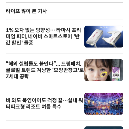
라이프 많이 본 기사
1% 오차 없는 방향성… 타마시 프리
미엄 퍼터, 네이버 스마트스토어 '반
값 할인' 돌풍
“해외 셀럽들도 붙인다”... 드림패치,
글로벌 트렌드 겨냥한 '모양반창고'로
Z세대 공략
비 와도 폭염이어도 걱정 끝…실내 워
터파크형 리조트 여름 특수