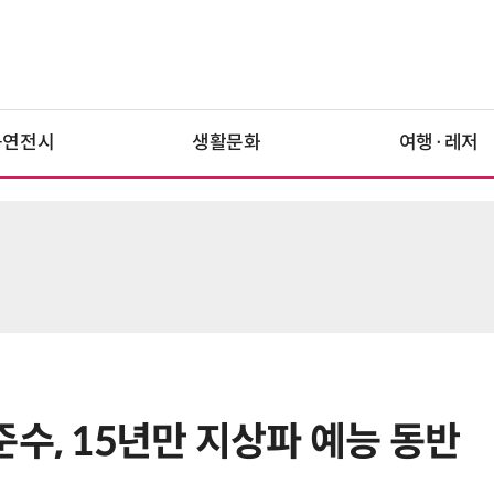
공연전시
생활문화
여행·레저
수, 15년만 지상파 예능 동반