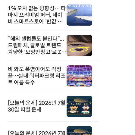
1% 오차 없는 방향성… 타
마시 프리미엄 퍼터, 네이
버 스마트스토어 '반값 할
인' 돌풍
“해외 셀럽들도 붙인다”...
드림패치, 글로벌 트렌드
겨냥한 '모양반창고'로 Z세
대 공략
비 와도 폭염이어도 걱정
끝…실내 워터파크형 리조
트 여름 특수
[오늘의 운세] 2026년 7월
30일 띠별 운세
[오늘의 운세] 2026년 7월