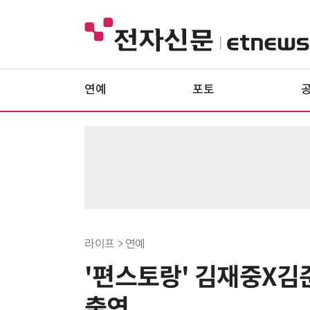
연예
포토
라이프 > 연예
'편스토랑' 김재중X김준
출연