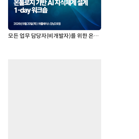
모든 업무 담당자(비개발자)를 위한 온톨로지 기반 AI 지식체계 설계 1-day 워크숍