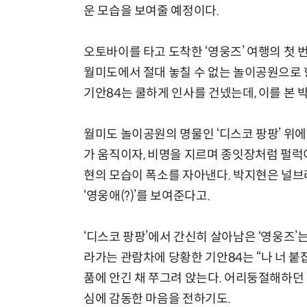
운 모습을 보여줄 예정이다.
오토바이를 타고 도착한 ‘영웅즈’ 여행의 첫 
월미도에서 절대 놓칠 수 없는 놀이공원으로 
기안84는 쿨하게 인사를 건넸는데, 이를 본 
월미도 놀이공원의 명물인 ‘디스코 팡팡’ 위에
가 움직이자, 비명을 지르며 종잇장처럼 펄럭
현의 모습이 폭소를 자아낸다. 박지현은 널
‘영웅애(?)’를 보여준다고.
‘디스코 팡팡’에서 간신히 살아남은 ‘영웅즈’
라가는 관람차에 당황한 기안84는 “나 너 
품에 안긴 채 쭈그려 앉는다. 어리둥절해하던 
심에 감동한 마음을 전하기도.