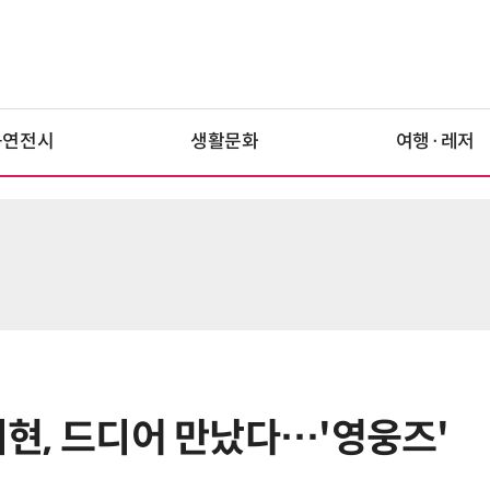
공연전시
생활문화
여행·레저
박지현, 드디어 만났다…'영웅즈'