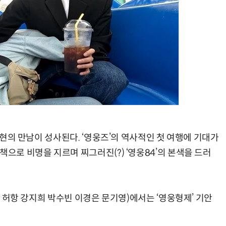
박지현의 만남이 성사된다. ‘영웅즈’의 역사적인 첫 여행에 기대가
책으로 비명을 지르며 찌그러진(?) ‘영웅84’의 본색을 드러
연출 허항 강지희 박수빈 이경은 문기영)에서는 ‘영웅형제’ 기안