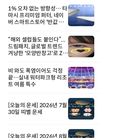
1% 오차 없는 방향성… 타
마시 프리미엄 퍼터, 네이
버 스마트스토어 '반값 할
인' 돌풍
“해외 셀럽들도 붙인다”...
드림패치, 글로벌 트렌드
겨냥한 '모양반창고'로 Z세
대 공략
비 와도 폭염이어도 걱정
끝…실내 워터파크형 리조
트 여름 특수
[오늘의 운세] 2026년 7월
30일 띠별 운세
[오늘의 운세] 2026년 8월