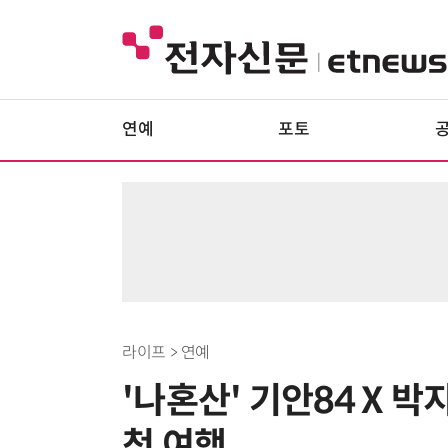
연예
포토
라이프 > 연예
'나혼산' 기안84 X 
첫 여행