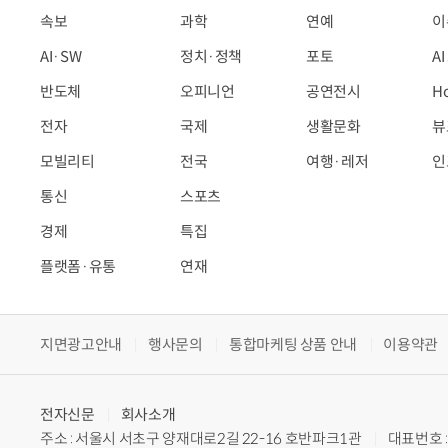
속보
과학
연예
이
AI·SW
정치·정책
포토
A
반도체
오피니언
공연전시
H
전자
국제
생활문화
뷰
모빌리티
전국
여행·레저
인
통신
스포츠
경제
특집
플랫폼·유통
연재
지면광고안내
행사문의
통합마케팅 상품 안내
이용약관
전자신문
회사소개
주소 : 서울시 서초구 양재대로2길 22-16 호반파크1관
대표번호 : 