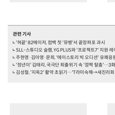
관련 기사
'혀끝' 82메이저, 컴백 첫 '뮤뱅'서 끝장퍼포 과시
SLL-스튜디오 슬램, YG PLUS와 '프로젝트7' 지원 
주현영·김아영·문희, '에이스토리 빅 오디션' 유쾌응
'정년이' 김태리, 국극단 퇴출위기 속 '깜짝 탈춤'…3
김성철, '지옥2' 활약 초읽기…'T라미숙해→새진리회 