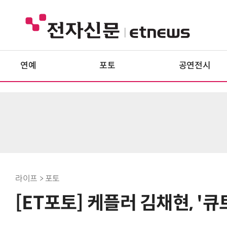
연예
포토
공연전시
라이프 > 포토
[ET포토] 케플러 김채현, '큐