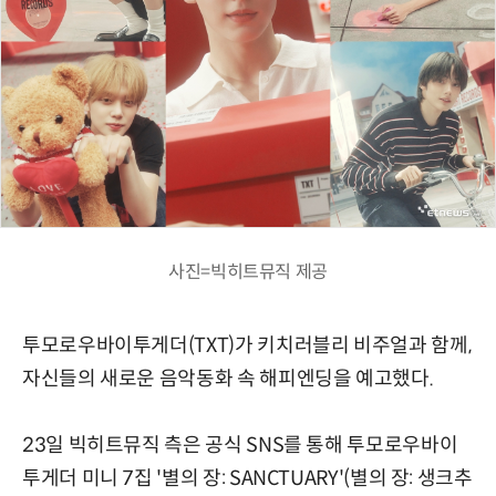
사진=빅히트뮤직 제공
투모로우바이투게더(TXT)가 키치러블리 비주얼과 함께,
자신들의 새로운 음악동화 속 해피엔딩을 예고했다.
23일 빅히트뮤직 측은 공식 SNS를 통해 투모로우바이
투게더 미니 7집 '별의 장: SANCTUARY'(별의 장: 생크추