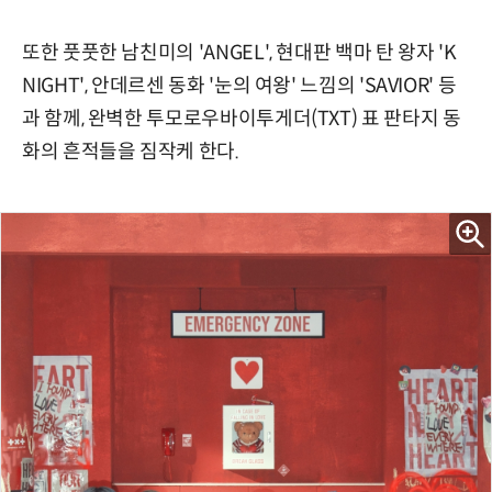
또한 풋풋한 남친미의 'ANGEL', 현대판 백마 탄 왕자 'K
NIGHT', 안데르센 동화 '눈의 여왕' 느낌의 'SAVIOR' 등
과 함께, 완벽한 투모로우바이투게더(TXT) 표 판타지 동
화의 흔적들을 짐작케 한다.