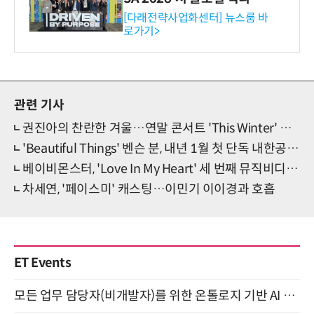
와의 비즈니스 미팅 지원…K
[다래전략사업화센터] 뉴스룸 바
로가기>
-바이오 해외 진출 교두보 확
보
관련 기사
권진아의 찬란한 겨울…연말 콘서트 'This Winter' 개최
'Beautiful Things' 벤슨 분, 내년 1월 첫 단독 내한공연 개최
베이비몬스터, 'Love In My Heart' 세 번째 뮤직비디오 제작 확정
차세연, '페이스미' 캐스팅…이민기 이이경과 호흡
ET Events
모든 업무 담당자(비개발자)를 위한 온톨로지 기반 AI 지식체계 설계 1-day 워크숍 8월 20일 개최