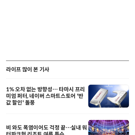
라이프 많이 본 기사
1% 오차 없는 방향성… 타마시 프리
미엄 퍼터, 네이버 스마트스토어 '반
값 할인' 돌풍
비 와도 폭염이어도 걱정 끝…실내 워
터파크형 리조트 여름 특수