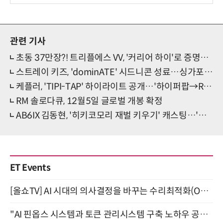
관련 기사
초동 37만장?! 트리플에스 VV, '커리어 하이'로 증명한 '압도적 성장세'
스트레이 키즈, 'dominATE' 시드니콘 성료…싱가포르·멜버른 이어 '스타디움 아티스트' 존재감
케플러, 'TIPI-TAP' 하이라이트 공개…'하이퍼팝→R&B' 새 핑크빛 무드
RM 솔로다큐, 12월5일 글로벌 개봉 확정
AB6IX 김동현, '히키코모리 재벌 키우기' 캐스팅…'단독 주연'
ET Events
[올쇼TV] AI 시대의 의사결정을 바꾸는 수리최적화(Optimization) 소개 (8/20 생방송)
"AI 핀옵스 시스템과 토큰 관리시스템 구축 노하우 공개" 잠실 한국광고문화회관 2층 대회의실 (8/21)