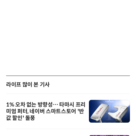
라이프 많이 본 기사
1% 오차 없는 방향성… 타마시 프리
미엄 퍼터, 네이버 스마트스토어 '반
값 할인' 돌풍