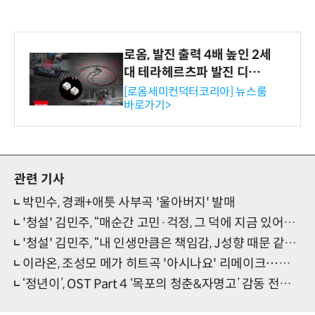
로옴, 발진 출력 4배 높인 2세
대 테라헤르츠파 발진 디바이
스 개발
[로옴세미컨덕터코리아] 뉴스룸
바로가기>
관련 기사
박민수, 경쾌+애틋 사부곡 '울아버지' 발매
'청설' 김민주, “매순간 고민·걱정, 그 덕에 지금 있어…아이즈원·팬들 감사”
'청설' 김민주, “내 인생만큼은 책임감, J성향 때문 같기도”
이라온, 조성모 메가 히트곡 '아시나요' 리메이크⋯감동 재현
‘정년이’, OST Part 4 ‘목포의 청춘&자명고’ 감동 전한다