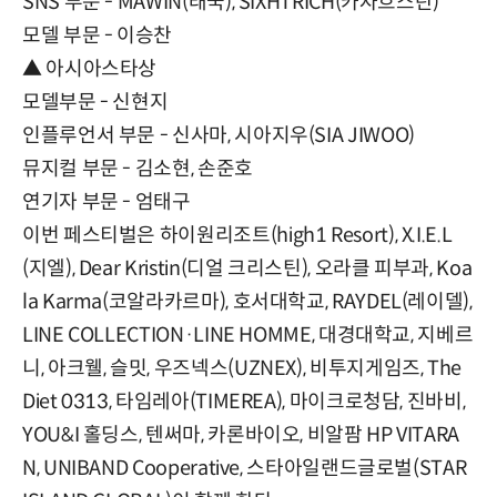
SNS 부문 - MAWIN(태국), SIXHTRICH(카자흐스탄)
모델 부문 - 이승찬
▲ 아시아스타상
모델부문 - 신현지
인플루언서 부문 - 신사마, 시아지우(SIA JIWOO)
뮤지컬 부문 - 김소현, 손준호
연기자 부문 - 엄태구
이번 페스티벌은 하이원리조트(high1 Resort), X.I.E.L
(지엘), Dear Kristin(디얼 크리스틴), 오라클 피부과, Koa
la Karma(코알라카르마), 호서대학교, RAYDEL(레이델),
LINE COLLECTION·LINE HOMME, 대경대학교, 지베르
니, 아크웰, 슬밋, 우즈넥스(UZNEX), 비투지게임즈, The
Diet 0313, 타임레아(TIMEREA), 마이크로청담, 진바비,
YOU&I 홀딩스, 텐써마, 카론바이오, 비알팜 HP VITARA
N, UNIBAND Cooperative, 스타아일랜드글로벌(STAR