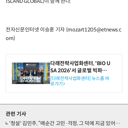
ISLAND GLOBAL)이 함께 한다.
전자신문인터넷 이승훈 기자 (mozart1205@etnews.c
om)
다래전략사업화센터, 'BIO U
SA 2026'서 글로벌 빅파마
와의 비즈니스 미팅 지원…K
[다래전략사업화센터] 뉴스룸 바
로가기>
-바이오 해외 진출 교두보 확
보
관련 기사
'청설' 김민주, “매순간 고민·걱정, 그 덕에 지금 있어…아이즈원·팬들 감사”