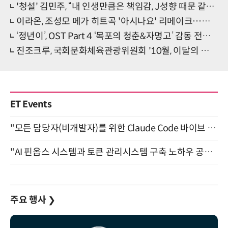
'청설' 김민주, “내 인생만큼은 책임감, J성향 때문 같기도”
이라온, 조성모 메가 히트곡 '아시나요' 리메이크⋯감동 재현
‘정년이’, OST Part 4 ‘목포의 청춘&자명고’ 감동 전한다
진조크루, 국회문화체육관광위원회 '10월, 이달의 인플루언서' 수상
ET Events
"모든 담당자(비개발자)를 위한 Claude Code 바이브 코딩 2-day 부트캠프" 9월 16~17일 개최
"AI 핀옵스 시스템과 토큰 관리시스템 구축 노하우 공개" 잠실 한국광고문화회관 2층 대회의실 (8/21)
주요 행사
❯