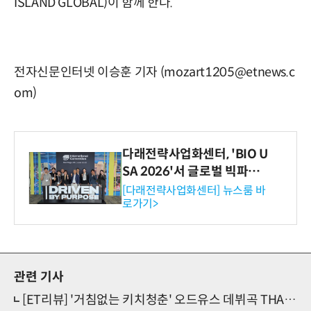
ISLAND GLOBAL)이 함께 한다.
전자신문인터넷 이승훈 기자 (mozart1205@etnews.c
om)
다래전략사업화센터, 'BIO U
SA 2026'서 글로벌 빅파마
와의 비즈니스 미팅 지원…K
[다래전략사업화센터] 뉴스룸 바
로가기>
-바이오 해외 진출 교두보 확
보
관련 기사
[ET리뷰] '거침없는 키치청춘' 오드유스 데뷔곡 THAT'S ME