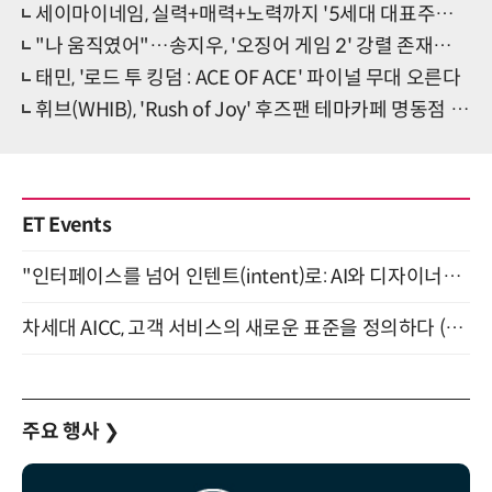
세이마이네임, 실력+매력+노력까지 '5세대 대표주자 급부상'
"나 움직였어"…송지우, '오징어 게임 2' 강렬 존재감 기대
태민, '로드 투 킹덤 : ACE OF ACE' 파이널 무대 오른다
휘브(WHIB), 'Rush of Joy' 후즈팬 테마카페 명동점 오픈
ET Events
"인터페이스를 넘어 인텐트(intent)로: AI와 디자이너가 함께 만드는 공존의 UX" 강남역 (9/2)
차세대 AICC, 고객 서비스의 새로운 표준을 정의하다 (9/9)
주요 행사
❯