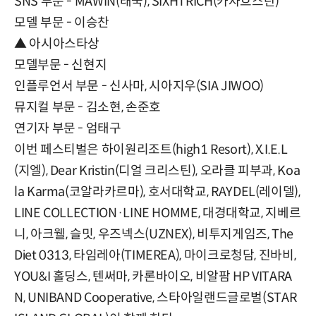
SNS 부문 - MAWIN(태국), SIXHTRICH(카자흐스탄)
모델 부문 - 이승찬
▲ 아시아스타상
모델부문 - 신현지
인플루언서 부문 - 신사마, 시아지우(SIA JIWOO)
뮤지컬 부문 - 김소현, 손준호
연기자 부문 - 엄태구
이번 페스티벌은 하이원리조트(high1 Resort), X.I.E.L
(지엘), Dear Kristin(디얼 크리스틴), 오라클 피부과, Koa
la Karma(코알라카르마), 호서대학교, RAYDEL(레이델),
LINE COLLECTION·LINE HOMME, 대경대학교, 지베르
니, 아크웰, 슬밋, 우즈넥스(UZNEX), 비투지게임즈, The
Diet 0313, 타임레아(TIMEREA), 마이크로청담, 진바비,
YOU&I 홀딩스, 텐써마, 카론바이오, 비알팜 HP VITARA
N, UNIBAND Cooperative, 스타아일랜드글로벌(STAR