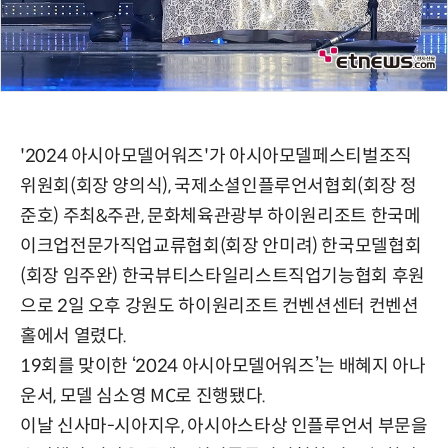
'2024 아시아모델어워즈'가 아시아모델페스티벌조직
위원회(회장 양의식), 국제소셜인플루언서협회(회장 정
준호) 주최&주관, 문화체육관광부 하이원리조트 한국메
이크업전문가직업교류협회(회장 안미려) 한국모델협회
(회장 임주완) 한국뷰티스타일리스트직업기능협회 후원
으로 2일 오후 강원도 하이원리조트 컨벤션센터 컨벤션
홀에서 열렸다.
19회를 맞이한 ‘2024 아시아모델어워즈’는 배혜지 아나
운서, 모델 심소영 MC로 진행됐다.
이날 신사마-시아지우, 아시아스타상 인플루언서 부문을