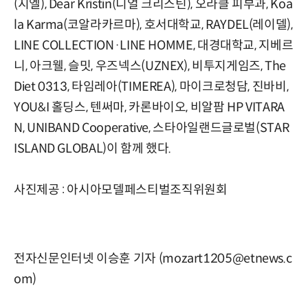
(지엘), Dear Kristin(디얼 크리스틴), 오라클 피부과, Koa
la Karma(코알라카르마), 호서대학교, RAYDEL(레이델),
LINE COLLECTION·LINE HOMME, 대경대학교, 지베르
니, 아크웰, 슬밋, 우즈넥스(UZNEX), 비투지게임즈, The
Diet 0313, 타임레아(TIMEREA), 마이크로청담, 진바비,
YOU&I 홀딩스, 텐써마, 카론바이오, 비알팜 HP VITARA
N, UNIBAND Cooperative, 스타아일랜드글로벌(STAR
ISLAND GLOBAL)이 함께 했다.
사진제공 : 아시아모델페스티벌조직위원회
전자신문인터넷 이승훈 기자 (mozart1205@etnews.c
om)