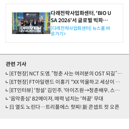
다래전략사업화센터, 'BIO U
SA 2026'서 글로벌 빅파마
와의 비즈니스 미팅 지원…K
[다래전략사업화센터] 뉴스룸 바
로가기>
-바이오 해외 진출 교두보 확
보
관련 기사
[ET현장] NCT 도영, “청춘 사는 여러분의 OST 되길”(콘서트)
[ET현장] FT아일랜드 이홍기 "XX 억울하고 세상이 억까…죽을 때까지 음악한다"
[ET인터뷰] '청설' 김민주, '아이즈원→청춘배우, 스크린 첫 공감눈빛'(종합)
'음악중심' 82메이저, 매력 넘치는 '혀끝' 무대
日 열도 노린다…트리플에스 핫찌! 新 콘셉트 컷 오픈