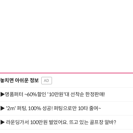
“계속 쫓아왔다”…도망치던 우크라 민간
놓치면 아쉬운 정보
AD
▶명품퍼터 ~60%할인 '10만원'대 선착순 한정판매!
▶ '2m' 퍼팅, 100% 성공! 퍼팅으로만 10타 줄여~
▶ 라운딩가서 100만원 벌었어요. 뜨고 있는 골프장 알바?