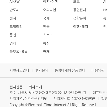
AI·SW
정치·정책
포토
A
반도체
오피니언
공연전시
H
전자
국제
생활문화
뷰
모빌리티
전국
여행·레저
인
통신
스포츠
경제
특집
플랫폼·유통
연재
지면광고안내
행사문의
통합마케팅 상품 안내
이용약관
전자신문
회사소개
주소 : 서울시 서초구 양재대로2길 22-16 호반파크1관
대표번호 : 
사업자명 : 전자신문인터넷
사업자번호 : 107-81-80959
발행
Copyright © Electronic Times Internet. All Rights Reserved.