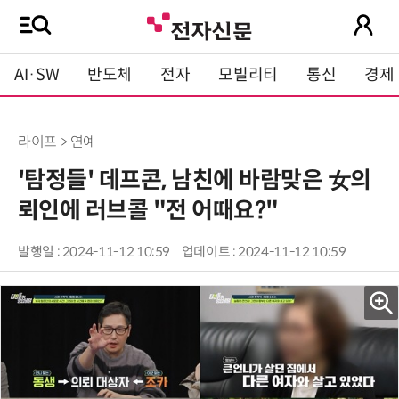
AI·SW
반도체
전자
모빌리티
통신
경제
라이프 > 연예
'탐정들' 데프콘, 남친에 바람맞은 女의
뢰인에 러브콜 "전 어때요?"
발행일 : 2024-11-12 10:59
업데이트 : 2024-11-12 10:59