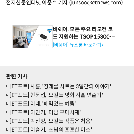
전자신문인터넷 이준수 기자 (junsoo@etnews.com)
비쉐이, 모든 주요 리모컨 코
드 지원하는 TSOP15300 시
리즈 IR 수신기 출시
[비쉐이] 뉴스룸 바로가기>
관련 기사
[ET포토] 사흘, '장례를 치르는 3일간의 이야기'
[ET포토] 현문섭, '오컬트 영화 사흘 연출가'
[ET포토] 이레, '매력있는 예쁨'
[ET포토] 이민기, '미남 구마사제'
[ET포토] 박신양, '오컬트 작품은 처음'
[ET포토] 이승기, '스님의 훈훈한 미소'