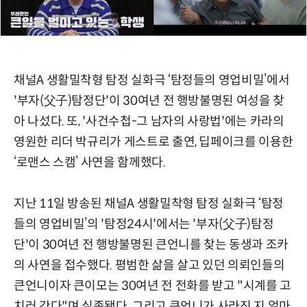
채널A 생활밀착형 탐정 실화극 ‘탐정들의 영업비밀’에서
'부자(父子)탐정단'이 30여년 전 행방불명된 여성을 찾
아 나섰다. 또, '사건수첩-그 남자의 사랑법'에는 카라의
영원한 리더 박규리가 게스트로 출연, 딥페이크를 이용한
‘로맨스 스캠’ 사연을 함께했다.
지난 11일 방송된 채널A 생활밀착형 탐정 실화극 ‘탐정
들의 영업비밀’의 '탐정24시'에서는 '부자(父子)탐정
단'이 30여년 전 행방불명된 큰언니를 찾는 동생과 조카
의 사연을 접수했다. 평범한 삶을 살고 있던 의뢰인들의
큰언니이자 큰이모는 30여년 전 전화를 받고 "시계를 고
치러 간다"며 실종됐다. 그리고 큰언니가 사라진 지 얼마