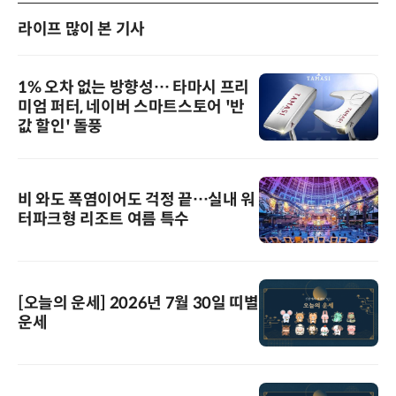
라이프 많이 본 기사
1% 오차 없는 방향성… 타마시 프리
미엄 퍼터, 네이버 스마트스토어 '반
값 할인' 돌풍
비 와도 폭염이어도 걱정 끝…실내 워
터파크형 리조트 여름 특수
[오늘의 운세] 2026년 7월 30일 띠별
운세