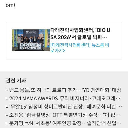
om)
다래전략사업화센터, 'BIO U
SA 2026'서 글로벌 빅파마
와의 비즈니스 미팅 지원…K
[다래전략사업화센터] 뉴스룸 바
로가기>
-바이오 해외 진출 교두보 확
보
관련 기사
밴드 몽돌, 또 하나의 트로피 추가…'YD 경연대회' 대상
2024 MAMA AWARDS, 뮤직 비저너리·코레오그래피 등 부문 신설…K팝 다각적 조명
'무알15' 임정미 청미르발레단 단장, “해녀문화 더한 발레, 새 소통 계기”
조진웅, '황금촬영상' OTT 특별연기상 수상…“이 없으면 잇몸, '노 웨이 아웃' 팀에 영광”
문가영, tvN '서초동' 여주인공 확정…솔직담백 신입 변호사 변신