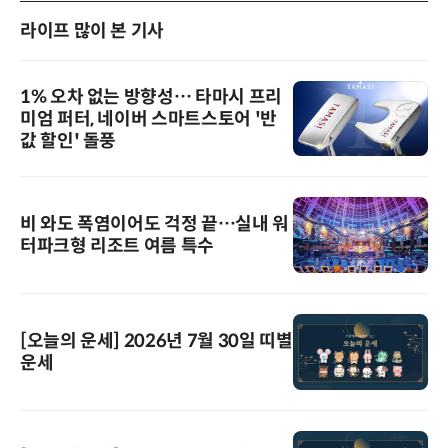
라이프 많이 본 기사
1% 오차 없는 방향성… 타마시 프리
미엄 퍼터, 네이버 스마트스토어 '반
값 할인' 돌풍
비 와도 폭염이어도 걱정 끝…실내 워
터파크형 리조트 여름 특수
[오늘의 운세] 2026년 7월 30일 띠별
운세