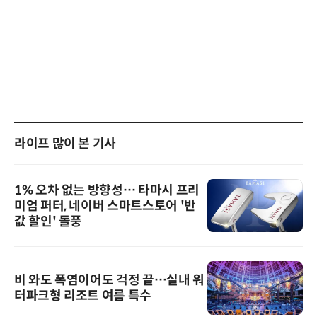
라이프 많이 본 기사
1% 오차 없는 방향성… 타마시 프리
미엄 퍼터, 네이버 스마트스토어 '반
값 할인' 돌풍
비 와도 폭염이어도 걱정 끝…실내 워
터파크형 리조트 여름 특수