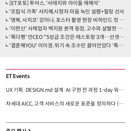
[ET포토] 투어스, '서태지와 아이들 재해석'
'조립식 가족' 서지혜,시청자 마음 녹인 설렘+힐링 선사
'영복, 사치코' 강미나, 포스터 촬영 현장 비하인드 컷 공개
'이한신' 사채업자 백지원 본격 등장, 고수와 살벌한 첫 만남
'푹다행' 안CEO "5성급 조건은 레스토랑 3개…선셋뷰 레스토랑 만들 것"
'결혼해YOU' 이이경, 위기 속 조수민 끌어안았다 '폭풍 엔딩'
ET Events
UX 기획·DESIGN.md 설계·AI 구현 전 과정 1-day 워크숍 with Claude Code·Codex 9월 15일 개최
차세대 AICC, 고객 서비스의 새로운 표준을 정의하다 (9/9)