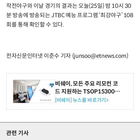
작전야구와 이날 경기의 결과는 오늘(25일) 밤 10시 30
분 방송에 방송되는 JTBC 예능 프로그램 ‘최강야구’ 108
회를 통해 확인할 수 있다.
전자신문인터넷 이준수 기자 (junsoo@etnews.com)
비쉐이, 모든 주요 리모컨 코
드 지원하는 TSOP15300 시
리즈 IR 수신기 출시
[비쉐이] 뉴스룸 바로가기>
관련 기사