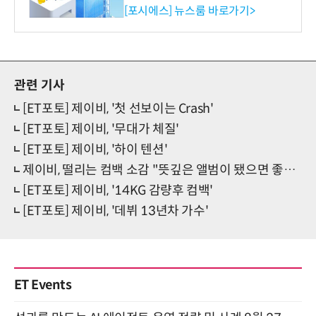
환원 강화” 계획 공시
[포시에스] 뉴스룸 바로가기>
관련 기사
[ET포토] 제이비, '첫 선보이는 Crash'
[ET포토] 제이비, '무대가 체질'
[ET포토] 제이비, '하이 텐션'
제이비, 떨리는 컴백 소감 "뜻깊은 앨범이 됐으면 좋겠다"
[ET포토] 제이비, '14KG 감량후 컴백'
[ET포토] 제이비, '데뷔 13년차 가수'
ET Events