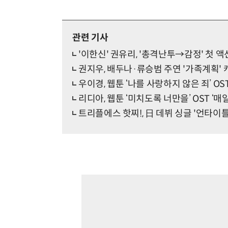
관련 기사
'이한신' 권유리, '총격난투→감정' 첫 
권지우, 배두나·류승범 주연 '가족계획'
우이경, 웹툰 ‘나를 사랑하지 않은 죄’ OS
리디아, 웹툰 ‘미치도록 너만을’ OST ‘매
트리플에스 핫찌!, 日 데뷔 싱글 '언타이틀