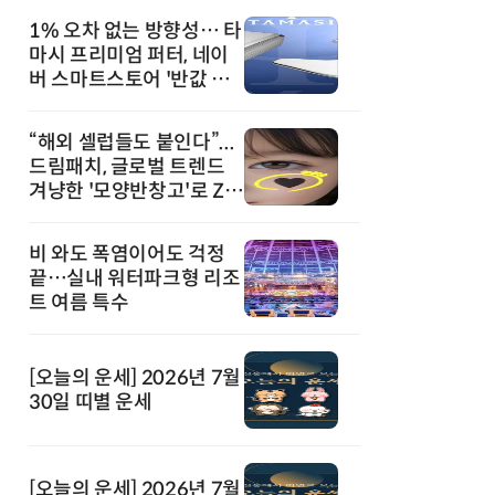
1% 오차 없는 방향성… 타
마시 프리미엄 퍼터, 네이
버 스마트스토어 '반값 할
인' 돌풍
“해외 셀럽들도 붙인다”...
드림패치, 글로벌 트렌드
겨냥한 '모양반창고'로 Z세
대 공략
비 와도 폭염이어도 걱정
끝…실내 워터파크형 리조
트 여름 특수
[오늘의 운세] 2026년 7월
30일 띠별 운세
[오늘의 운세] 2026년 7월