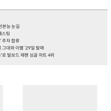
액션본능 눈길
 캐스팅
T 주자 합류
일 그대와 이별’ 29일 발매
'로 빌보드 재팬 싱글 차트 4위