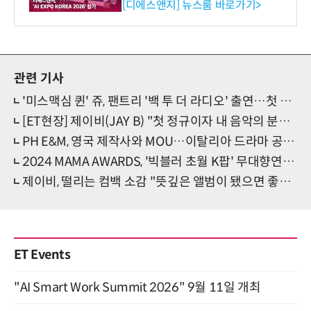
생애주기 아우르는 통합 솔루
[디에스앤지] 뉴스룸 바로가기>
션 선봬 [영상]
관련 기사
'미스맥심 퀸' 쥬, 팬트리 '백 투 더 라디오' 출연…첫 리스너 게스트 등장
[ET현장] 제이비(JAY B) "첫 정규이자 내 음악의 분기점…열정적으로 활동하겠다"
PH E&M, 영국 제작사와 MOU…이탈리아 드라마 공동제작 착수
2024 MAMA AWARDS, '빅블러 초월 K팝' 무대향연 화제…'기술·스케일 넘어 공감가치 조명'
제이비, 떨리는 컴백 소감 "뜻깊은 앨범이 됐으면 좋겠다"
ET Events
"AI Smart Work Summit 2026" 9월 11일 개최