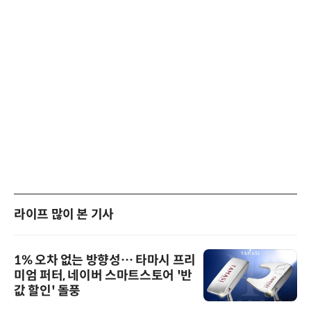
라이프 많이 본 기사
1% 오차 없는 방향성… 타마시 프리
미엄 퍼터, 네이버 스마트스토어 '반
값 할인' 돌풍