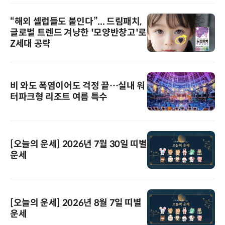
“해외 셀럽들도 붙인다”... 드림패치,
글로벌 트렌드 겨냥한 '모양반창고'로
Z세대 공략
비 와도 폭염이어도 걱정 끝…실내 워
터파크형 리조트 여름 특수
[오늘의 운세] 2026년 7월 30일 띠별
운세
[오늘의 운세] 2026년 8월 7일 띠별
운세