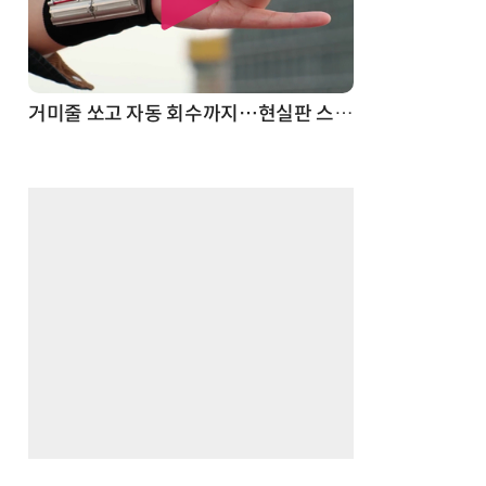
거미줄 쏘고 자동 회수까지…현실판 스파이더맨 웹 슈터