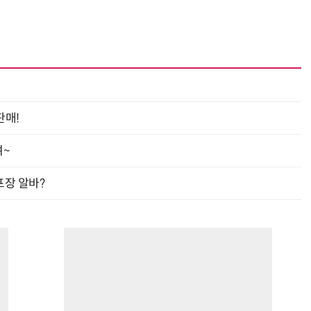
“시간당 4만원”…휴머노이드가 집 찾아가 청소해준다
반려견 유골을 우주에 뿌렸다…GPS 추적기로 회수까지 성공
판매!
여~
프장 알바?