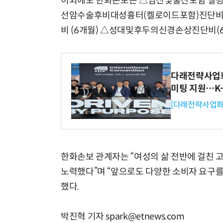
이외에도 한화손보는 △임신및출산포함 질병
선암수술후비대성흉터(켈로이드포함)진단비
비 (6개월) △성대및후두의신경손상진단비(6
다래전략사업화센
미팅 지원…K
[다래전략사업화
한화손보 관계자는 “여성의 삶 전반에 걸친 
노력했다”며 “앞으로도 다양한 소비자 요구
했다.
박진혁 기자 spark@etnews.com