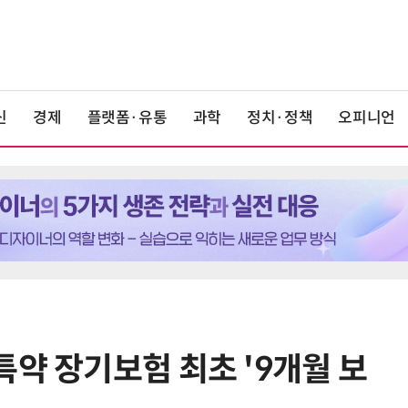
신
경제
플랫폼·유통
과학
정치·정책
오피니언
특약 장기보험 최초 '9개월 보
6
단독
보험 소비자 개인정보 유출 막
는다…'보험·GA 정보보호 협의체'