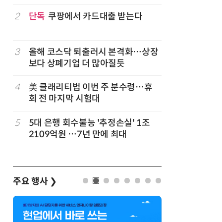
구성
럽
2
단독
쿠팡에서 카드대출 받는다
7
'게이밍위
서 TV·모
3
올해 코스닥 퇴출러시 본격화…상장
8
500조 
보다 상폐기업 더 많아질듯
테크…AI
4
美 클래리티법 이번 주 분수령…휴
9
코스피 급
회 전 마지막 시험대
5
5대 은행 회수불능 '추정손실' 1조
10
[ET시론
2109억원 …7년 만에 최대
우주AI 
주요 행사
❯