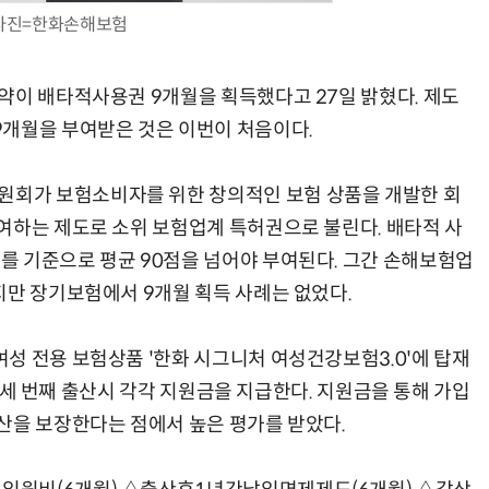
사진=한화손해보험
약이 배타적사용권 9개월을 획득했다고 27일 밝혔다. 제도
9개월을 부여받은 것은 이번이 처음이다.
양자컴퓨팅 비즈니스·기술 입문 1-Day 워크샵 - 큐비트·양자 알고리듬·Qiskit 실습으로 이해하는 차세대
업무 자동화 위한 AI ‘세컨드 브레인’ 만들기 1-day 워크숍 - LLM Wiki 
회가 보험소비자를 위한 창의적인 보험 상품을 개발한 회
여하는 제도로 소위 보험업계 특허권으로 불린다. 배타적 사
 기준으로 평균 90점을 넘어야 부여된다. 그간 손해보험업
지만 장기보험에서 9개월 획득 사례는 없었다.
성 전용 보험상품 '한화 시그니처 여성건강보험3.0'에 탑재
째, 세 번째 출산시 각각 지원금을 지급한다. 지원금을 통해 가입
산을 보장한다는 점에서 높은 평가를 받았다.