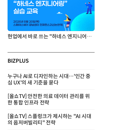
기반 정리·리서치·보고 자동화
현업에서 바로 쓰는 "하네스 엔지니어링" 실습 교육
BIZPLUS
누구나 AI로 디자인하는 시대…'인간 중
심 UX'의 새 기준을 묻다
[올쇼TV] 안전한 의료 데이터 관리를 위
한 통합 인프라 전략
[올쇼TV] 스플렁크가 제시하는 "AI 시대
의 옵저버빌리티" 전략