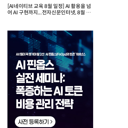
[AI네이티브 교육 8월 일정] AI 활용을 넘
어 AI 구현까지...전자신문인터넷, 8월 실
전 교육·워크숍 개최 발행일 : 2026-07-
23 10:46