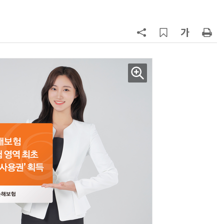
구성
7
'게이밍위크' 삼성전자-LG전자 유
서 TV·모니터 '大戰'
8
500조 퇴직연금 시장 노리는 RA 핀
테크…AI 연금운용 경쟁 본격화
9
코스피 급등에 매수 사이드카 발동
10
[ET시론] 미래우주경제 선도를 위한
우주AI 전략