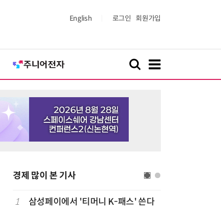
English
로그인
회원가입
경제 많이 본 기사
1
삼성페이에서 '티머니 K-패스' 쓴다
6
단독
보험
는다…'보