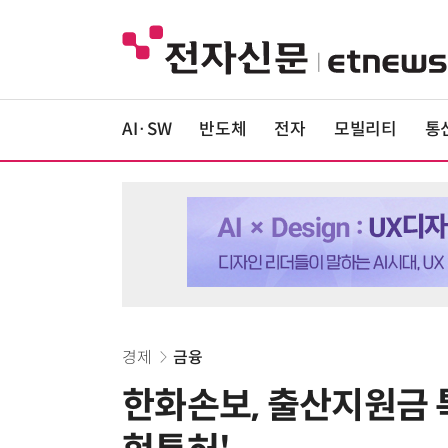
AI·SW
반도체
전자
모빌리티
통
경제
금융
한화손보, 출산지원금 