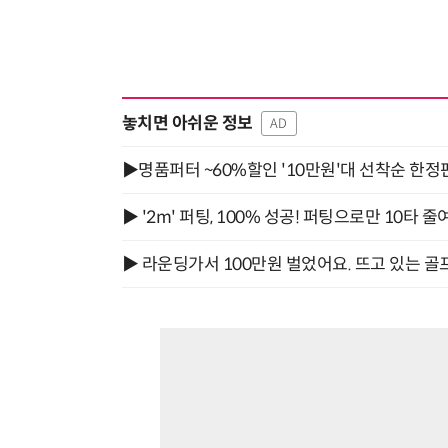
놓치면 아쉬운 정보
AD
▶명품퍼터 ~60%할인 '10만원'대 선착순 한정
▶ '2m' 퍼팅, 100% 성공! 퍼팅으로만 10타 줄
▶ 라운딩가서 100만원 벌었어요. 뜨고 있는 골