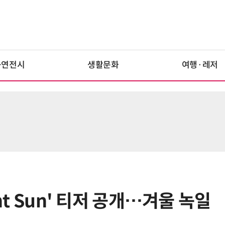
공연전시
생활문화
여행·레저
ght Sun' 티저 공개…겨울 녹일