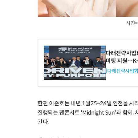
사진=
다래전략사업화센
미팅 지원…K
[다래전략사업화
한편 이준호는 내년 1월25~26일 인천을 시작
진행되는 팬콘서트 'Midnight Sun'과 함
간다.