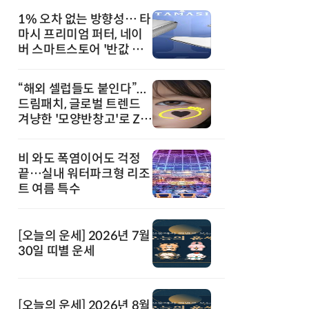
1% 오차 없는 방향성… 타
마시 프리미엄 퍼터, 네이
버 스마트스토어 '반값 할
인' 돌풍
“해외 셀럽들도 붙인다”...
드림패치, 글로벌 트렌드
겨냥한 '모양반창고'로 Z세
대 공략
비 와도 폭염이어도 걱정
끝…실내 워터파크형 리조
트 여름 특수
[오늘의 운세] 2026년 7월
30일 띠별 운세
[오늘의 운세] 2026년 8월