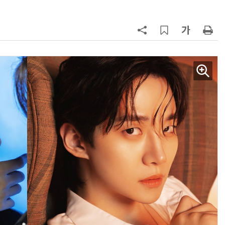
AI Native Enterprise를 지원하는 AI Ready Data 플랫폼 활용 전략
AI 시대의 옵저버빌리티: GPU·LLM 모니터링부터 AI 기반 장애 대응까지