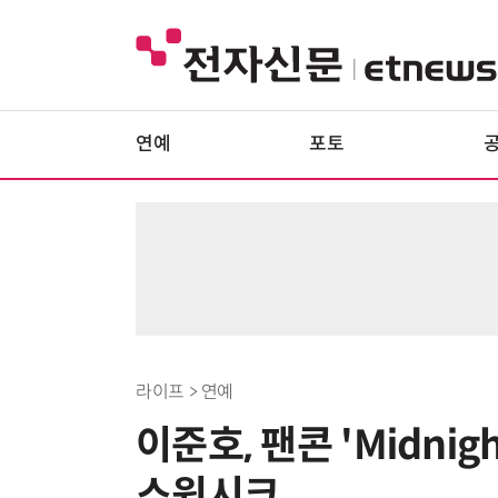
연예
포토
라이프 > 연예
이준호, 팬콘 'Midni
스윗시크