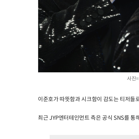
사진=
이준호가 따뜻함과 시크함이 감도는 티저들로
최근 JYP엔터테인먼트 측은 공식 SNS를 통해 