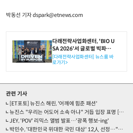
박동선 기자 dspark@etnews.com
다래전략사업화센터, 'BIO U
SA 2026'서 글로벌 빅파마
와의 비즈니스 미팅 지원…K
[다래전략사업화센터] 뉴스룸 바
로가기>
-바이오 해외 진출 교두보 확
보
관련 기사
[ET포토] 뉴진스 해린, '어깨에 힘준 패션'
뉴진스 "우리는 어도어 소속 아냐" 거듭 입장 표명 [전문]
JEY, 'POV' 리믹스 앨범 발표…'광폭 행보-ing'
박민수, '대한민국 위대한 국민 대상' 12人 선정…"감동과 행복 전할 것"