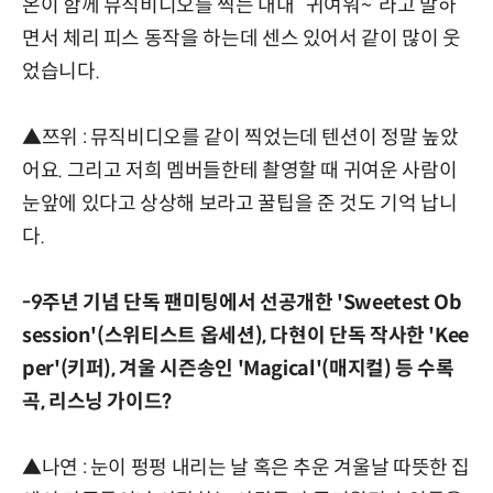
온이 함께 뮤직비디오를 찍는 내내 “귀여워~”라고 말하
면서 체리 피스 동작을 하는데 센스 있어서 같이 많이 웃
었습니다.
▲쯔위 : 뮤직비디오를 같이 찍었는데 텐션이 정말 높았
어요. 그리고 저희 멤버들한테 촬영할 때 귀여운 사람이
눈앞에 있다고 상상해 보라고 꿀팁을 준 것도 기억 납니
다.
-9주년 기념 단독 팬미팅에서 선공개한 'Sweetest Ob
session'(스위티스트 옵세션), 다현이 단독 작사한 'Kee
per'(키퍼), 겨울 시즌송인 'Magical'(매지컬) 등 수록
곡, 리스닝 가이드?
▲나연 : 눈이 펑펑 내리는 날 혹은 추운 겨울날 따뜻한 집