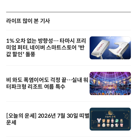
라이프 많이 본 기사
1% 오차 없는 방향성… 타마시 프리
미엄 퍼터, 네이버 스마트스토어 '반
값 할인' 돌풍
비 와도 폭염이어도 걱정 끝…실내 워
터파크형 리조트 여름 특수
[오늘의 운세] 2026년 7월 30일 띠별
운세