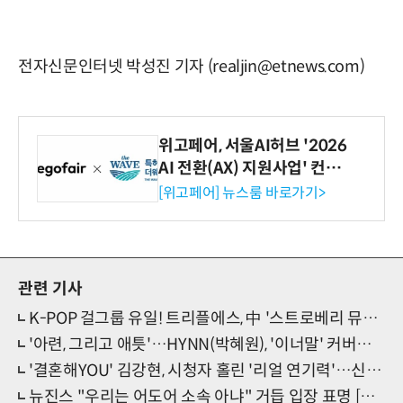
전자신문인터넷 박성진 기자 (realjin@etnews.com)
위고페어, 서울AI허브 '2026
AI 전환(AX) 지원사업' 컨소
시엄 선정
[위고페어] 뉴스룸 바로가기>
관련 기사
K-POP 걸그룹 유일! 트리플에스, 中 '스트로베리 뮤직 페스티벌' 출격
'아련, 그리고 애틋'…HYNN(박혜원), '이너말' 커버로 컴백 예열
'결혼해YOU' 김강현, 시청자 홀린 '리얼 연기력'…신스틸러 활약
뉴진스 "우리는 어도어 소속 아냐" 거듭 입장 표명 [전문]