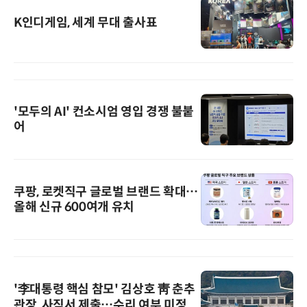
K인디게임, 세계 무대 출사표
'모두의 AI' 컨소시엄 영입 경쟁 불붙
어
쿠팡, 로켓직구 글로벌 브랜드 확대…
올해 신규 600여개 유치
'李대통령 핵심 참모' 김상호 靑 춘추
관장, 사직서 제출…수리 여부 미정