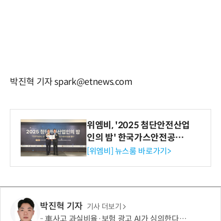
박진혁 기자 spark@etnews.com
위엠비, '2025 첨단안전산업
인의 밤' 한국가스안전공사
사장상 수상
[위엠비] 뉴스룸 바로가기>
박진혁 기자
기사 더보기
車사고 과실비율·보험 광고 AI가 심의한다…손보협회, 분석 시스템 구축