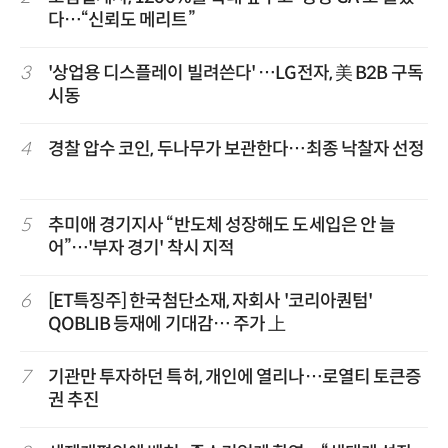
다…“신뢰도 메리트”
3
'상업용 디스플레이 빌려쓴다' …LG전자, 美 B2B 구독
시동
4
경찰 압수 코인, 두나무가 보관한다…최종 낙찰자 선정
5
추미애 경기지사 “반도체 성장해도 도세입은 안 늘
어”…'부자 경기' 착시 지적
6
[ET특징주] 한국첨단소재, 자회사 '코리아퀀텀'
QOBLIB 등재에 기대감… 주가 上
7
기관만 투자하던 특허, 개인에 열리나…로열티 토큰증
권 추진