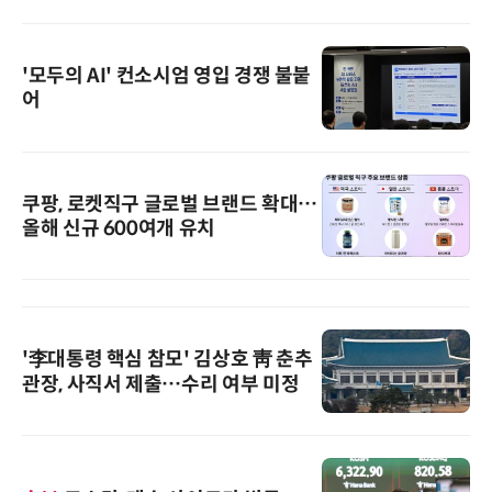
'모두의 AI' 컨소시엄 영입 경쟁 불붙
어
쿠팡, 로켓직구 글로벌 브랜드 확대…
올해 신규 600여개 유치
'李대통령 핵심 참모' 김상호 靑 춘추
관장, 사직서 제출…수리 여부 미정