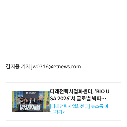
김지웅 기자 jw0316@etnews.com
다래전략사업화센터, 'BIO U
SA 2026'서 글로벌 빅파마
와의 비즈니스 미팅 지원…K
[다래전략사업화센터] 뉴스룸 바
로가기>
-바이오 해외 진출 교두보 확
보