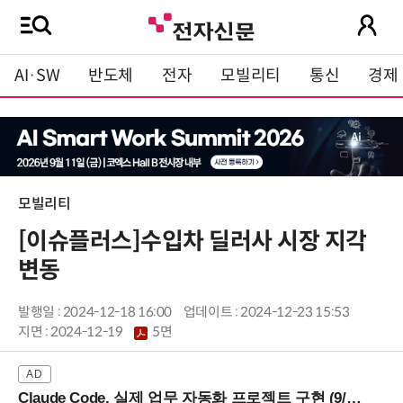
AI·SW
반도체
전자
모빌리티
통신
경제
모빌리티
[이슈플러스]수입차 딜러사 시장 지각
변동
발행일 : 2024-12-18 16:00
업데이트 : 2024-12-23 15:53
지면 :
2024-12-19
5면
Claude Code, 실제 업무 자동화 프로젝트 구현 (9/16 ~17 강남역)