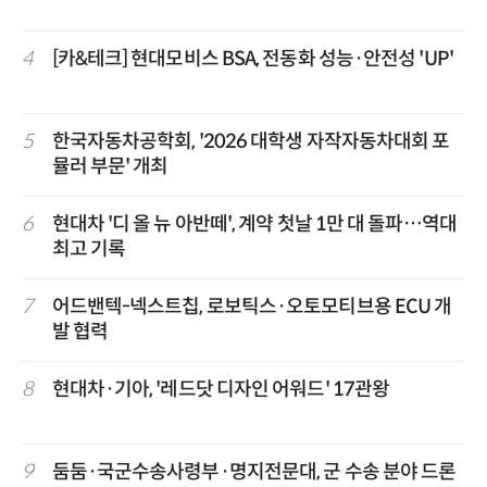
4
[카&테크] 현대모비스 BSA, 전동화 성능·안전성 'UP'
5
한국자동차공학회, '2026 대학생 자작자동차대회 포
뮬러 부문' 개최
6
현대차 '디 올 뉴 아반떼', 계약 첫날 1만 대 돌파…역대
최고 기록
7
어드밴텍-넥스트칩, 로보틱스·오토모티브용 ECU 개
발 협력
8
현대차·기아, '레드닷 디자인 어워드' 17관왕
9
둠둠·국군수송사령부·명지전문대, 군 수송 분야 드론