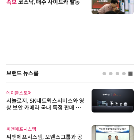
속보
코스닥, 매수 사이드카 발동
브랜드 뉴스룸
노보센스
노보센스, PWM 고주파 과도 간섭
난제 극복…차량용 전류 감지 증폭
기
위고페어
위고페어, 서울AI허브 '2026 AI 전