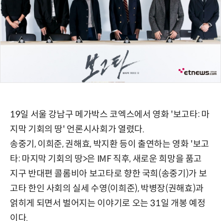
19일 서울 강남구 메가박스 코엑스에서 영화 '보고타: 마
지막 기회의 땅' 언론시사회가 열렸다.
송중기, 이희준, 권해효, 박지환 등이 출연하는 영화 '보고
타: 마지막 기회의 땅>은 IMF 직후, 새로운 희망을 품고
지구 반대편 콜롬비아 보고타로 향한 국희(송중기)가 보
고타 한인 사회의 실세 수영(이희준), 박병장(권해효)과
얽히게 되면서 벌어지는 이야기로 오는 31일 개봉 예정
이다.