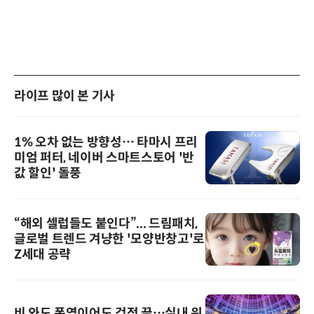
라이프 많이 본 기사
1% 오차 없는 방향성… 타마시 프리
미엄 퍼터, 네이버 스마트스토어 '반
값 할인' 돌풍
“해외 셀럽들도 붙인다”... 드림패치,
글로벌 트렌드 겨냥한 '모양반창고'로
Z세대 공략
비 와도 폭염이어도 걱정 끝…실내 워