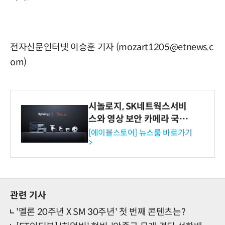
전자신문인터넷 이승훈 기자 (mozart1205@etnews.c
om)
시놀로지, SK네트웍스서비
스와 영상 보안 카메라 국내
독점 판매 파트너십 체결
[에이블스토어] 뉴스룸 바로가기
>
관련 기사
'멜론 20주년 X SM 30주년' 첫 번째 콘텐츠는?