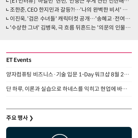
[ET인터뷰] '하얼빈' 현빈, '안중근 무게 견딘 선한배우 카타르시스' (종합)
조한준, CEO 한지민과 갈등?!…'나의 완벽한 비서' 캐스팅
이진욱, '검은 수녀들' 캐릭터컷 공개…'송혜교·전여빈 대립각' 사제 변신
'수상한 그녀' 김병옥, 극 흐름 뒤흔드는 '의문의 인물' 시선 집중
ET Events
양자컴퓨팅 비즈니스·기술 입문 1-Day 워크샵 8월 28일 개최
단 하루, 이론과 실습으로 하네스를 익히고 현업에 바로 쓰는 핸즈온 워크숍 (8/20)
주요 행사
❯