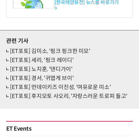
수준 온실가스 감축 추진
[한국태양유전] 뉴스룸 바로가기
>
관련 기사
[ET포토] 김미소, '핑크 핑크한 미모'
[ET포토] 세리, '핑크 레이디'
[ET포토] 노지훈, '댄디가이'
[ET포토] 경서, '귀엽게 브이'
[ET포토] 먼데이키즈 이진성, '여유로운 미소'
[ET포토] 후지모토 사오리, '자랑스러운 트로피 들고'
ET Events