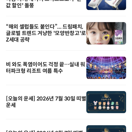
값 할인' 돌풍
“해외 셀럽들도 붙인다”... 드림패치,
글로벌 트렌드 겨냥한 '모양반창고'로
Z세대 공략
비 와도 폭염이어도 걱정 끝…실내 워
터파크형 리조트 여름 특수
[오늘의 운세] 2026년 7월 30일 띠별
운세